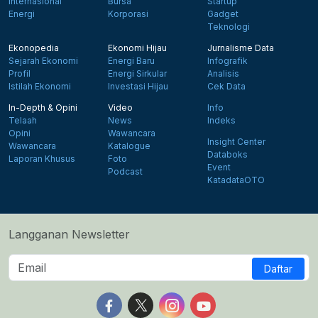
Internasional
Bursa
Startup
Energi
Korporasi
Gadget
Teknologi
Ekonopedia
Ekonomi Hijau
Jurnalisme Data
Sejarah Ekonomi
Energi Baru
Infografik
Profil
Energi Sirkular
Analisis
Istilah Ekonomi
Investasi Hijau
Cek Data
In-Depth & Opini
Video
Info
Telaah
News
Indeks
Opini
Wawancara
Insight Center
Wawancara
Katalogue
Databoks
Laporan Khusus
Foto
Event
Podcast
KatadataOTO
Langganan Newsletter
Daftar
Follow us on Facebook
Follow us on X
Follow us on Instagram
Follow us on Yout