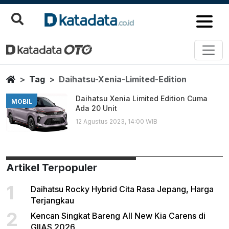
Daihatsu Xenia Limited Edition
Berita Terbaru
Home
Tag
Daihatsu-Xenia-Limited-Edition
Daihatsu Xenia Limited Edition Cuma
MOBIL
Ada 20 Unit
12 Agustus 2023, 14:00 WIB
Artikel Terpopuler
1
Daihatsu Rocky Hybrid Cita Rasa Jepang, Harga
Terjangkau
2
Kencan Singkat Bareng All New Kia Carens di
GIIAS 2026