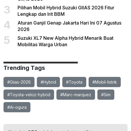
3
Pilihan Mobil Hybrid Suzuki GIIAS 2026 Fitur
Lengkap dan Irit BBM
4
Aturan Ganjil Genap Jakarta Hari Ini 07 Agustus
2026
5
Suzuki XL7 New Alpha Hybrid Menarik Buat
Mobilitas Warga Urban
Trending Tags
#Giias-2026
#Hybrid
#Toyota
#Mobil-listrik
#Toyota-veloz-hybrid
#Marc-marquez
#Sim
#Ai-ogura