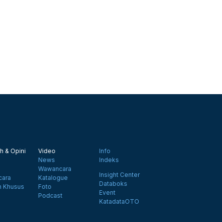
h & Opini
Video
Info
News
Indeks
Wawancara
Insight Center
ara
Katalogue
Databoks
n Khusus
Foto
Event
Podcast
KatadataOTO