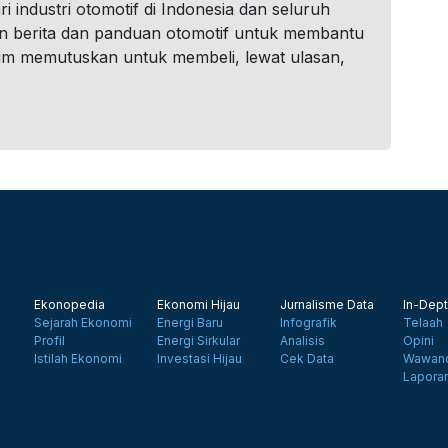
i industri otomotif di Indonesia dan seluruh
n berita dan panduan otomotif untuk membantu
um memutuskan untuk membeli, lewat ulasan,
Ekonopedia
Ekonomi Hijau
Jurnalisme Data
In-Dept
Sejarah Ekonomi
Energi Baru
Infografik
Telaah
Profil
Energi Sirkular
Analisis
Opini
Istilah Ekonomi
Investasi Hijau
Cek Data
Wawanc
Lapora