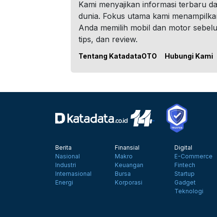
Kami menyajikan informasi terbaru dar
dunia. Fokus utama kami menampilka
Anda memilih mobil dan motor sebel
tips, dan review.
Tentang KatadataOTO
Hubungi Kami
Berita
Finansial
Digital
Nasional
Makro
E-Commerce
Industri
Keuangan
Fintech
Internasional
Bursa
Startup
Energi
Korporasi
Gadget
Teknologi