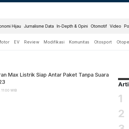
onomi Hijau
Jurnalisme Data
In-Depth & Opini
Otomotif
Video
Po
Motor
EV
Review
Modifikasi
Komunitas
Otosport
Otope
n F
ran Max Listrik Siap Antar Paket Tanpa Suara
023
Art
 11:00 WIB
1
2
3