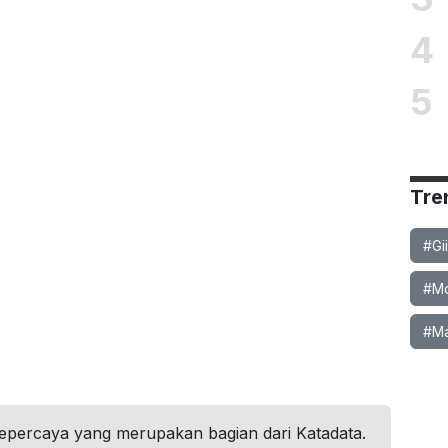
4
5
Tre
#Gi
#Mob
#Ma
tepercaya yang merupakan bagian dari Katadata.