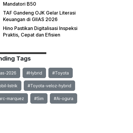
Mandatori B50
TAF Gandeng OJK Gelar Literasi
Keuangan di GIIAS 2026
Hino Pastikan Digitalisasi Inspeksi
Praktis, Cepat dan Efisien
nding Tags
ias-2026
#Hybrid
#Toyota
il-listrik
#Toyota-veloz-hybrid
rc-marquez
#Sim
#Ai-ogura