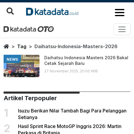
Daihatsu Indonesia Masters 20
Berita Terbaru
Home
Tag
Daihatsu-Indonesia-Masters-2026
Daihatsu Indonesia Masters 2026 Bakal
NEWS
Cetak Sejarah Baru
27 November 2025, 20:00 WIB
Artikel Terpopuler
1
Isuzu Berikan Nilai Tambah Bagi Para Pelanggan
Setianya
2
Hasil Sprint Race MotoGP Inggris 2026: Martin
Perkasa di Britania