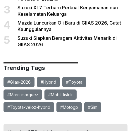
3
Suzuki XL7 Terbaru Perkuat Kenyamanan dan
Keselamatan Keluarga
4
Mazda Luncurkan Oli Baru di GIIAS 2026, Catat
Keunggulannya
5
Suzuki Siapkan Beragam Aktivitas Menarik di
GIIAS 2026
Trending Tags
#Giias-2026
#Hybrid
#Toyota
#Marc-marquez
#Mobil-listrik
#Toyota-veloz-hybrid
#Motogp
#Sim