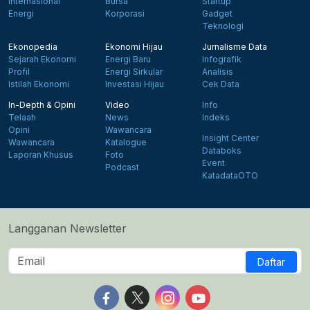
Internasional
Bursa
Startup
Energi
Korporasi
Gadget
Teknologi
Ekonopedia
Ekonomi Hijau
Jurnalisme Data
Sejarah Ekonomi
Energi Baru
Infografik
Profil
Energi Sirkular
Analisis
Istilah Ekonomi
Investasi Hijau
Cek Data
In-Depth & Opini
Video
Info
Telaah
News
Indeks
Opini
Wawancara
Insight Center
Wawancara
Katalogue
Databoks
Laporan Khusus
Foto
Event
Podcast
KatadataOTO
Langganan Newsletter
Daftar
Follow us on Facebook
Follow us on X
Follow us on Instagram
Follow us on Yout