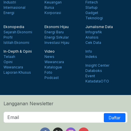
Industri
Keuangan
Fintech
Internasional
Bursa
Startup
Energi
Korporasi
Gadget
Teknologi
Ekonopedia
Ekonomi Hijau
Jurnalisme Data
Sejarah Ekonomi
Energi Baru
Infografik
Profil
Energi Sirkular
Analisis
Istilah Ekonomi
Investasi Hijau
Cek Data
In-Depth & Opini
Video
Info
Telaah
News
Indeks
Opini
Wawancara
Insight Center
Wawancara
Katalogue
Databoks
Laporan Khusus
Foto
Event
Podcast
KatadataOTO
Langganan Newsletter
Daftar
Follow us on Facebook
Follow us on X
Follow us on Instagram
Follow us on Yout