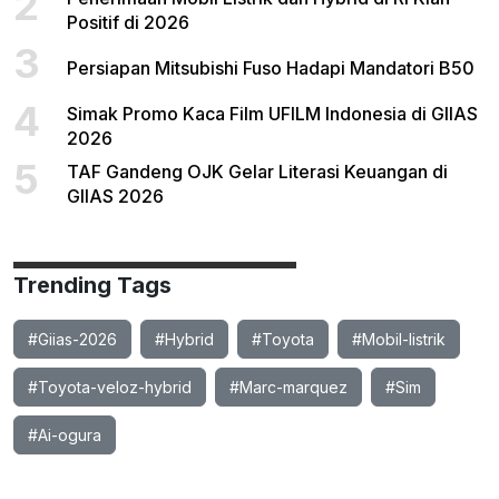
2
Positif di 2026
3
Persiapan Mitsubishi Fuso Hadapi Mandatori B50
4
Simak Promo Kaca Film UFILM Indonesia di GIIAS
2026
5
TAF Gandeng OJK Gelar Literasi Keuangan di
GIIAS 2026
Trending Tags
#Giias-2026
#Hybrid
#Toyota
#Mobil-listrik
#Toyota-veloz-hybrid
#Marc-marquez
#Sim
#Ai-ogura