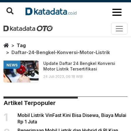
Daftar 24 Bengkel Konversi Moto
Berita Terbaru
Home
Tag
Daftar-24-Bengkel-Konversi-Motor-Listrik
Update Daftar 24 Bengkel Konversi
NEWS
Motor Listrik Tersertifikasi
24 Juli 2023, 06:18 WIB
Artikel Terpopuler
1
Mobil Listrik VinFast Kini Bisa Disewa, Biaya Mulai
Rp 1 Juta
Penerimaan Mobil Listrik dan Hybrid di RI Kian