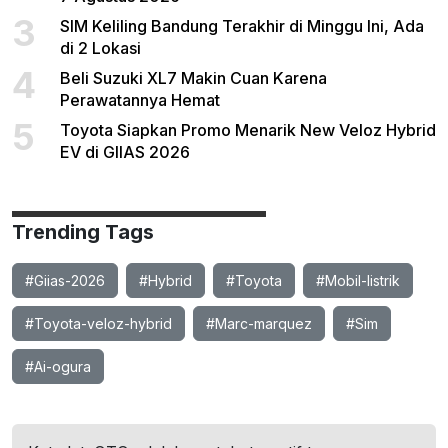
3
SIM Keliling Bandung Terakhir di Minggu Ini, Ada
di 2 Lokasi
4
Beli Suzuki XL7 Makin Cuan Karena
Perawatannya Hemat
5
Toyota Siapkan Promo Menarik New Veloz Hybrid
EV di GIIAS 2026
Trending Tags
#Giias-2026
#Hybrid
#Toyota
#Mobil-listrik
#Toyota-veloz-hybrid
#Marc-marquez
#Sim
#Ai-ogura