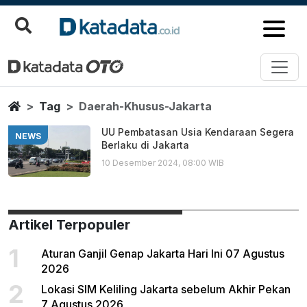
Daerah Khusus Jakarta
Berita Terbaru
Home
Tag
Daerah-Khusus-Jakarta
UU Pembatasan Usia Kendaraan Segera
NEWS
Berlaku di Jakarta
10 Desember 2024, 08:00 WIB
Artikel Terpopuler
1
Aturan Ganjil Genap Jakarta Hari Ini 07 Agustus
2026
2
Lokasi SIM Keliling Jakarta sebelum Akhir Pekan
7 Agustus 2026