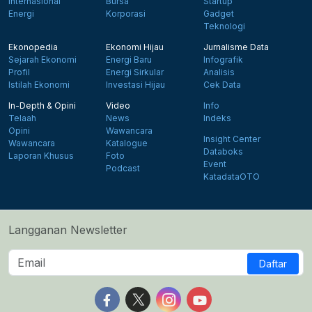
Internasional
Bursa
Startup
Energi
Korporasi
Gadget
Teknologi
Ekonopedia
Ekonomi Hijau
Jurnalisme Data
Sejarah Ekonomi
Energi Baru
Infografik
Profil
Energi Sirkular
Analisis
Istilah Ekonomi
Investasi Hijau
Cek Data
In-Depth & Opini
Video
Info
Telaah
News
Indeks
Opini
Wawancara
Insight Center
Wawancara
Katalogue
Databoks
Laporan Khusus
Foto
Event
Podcast
KatadataOTO
Langganan Newsletter
Daftar
Follow us on Facebook
Follow us on X
Follow us on Instagram
Follow us on Yout