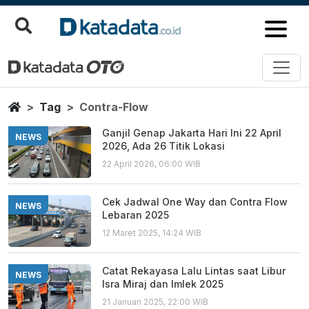
Contra Flow
Berita Terbaru
Home
Tag
Contra-Flow
Ganjil Genap Jakarta Hari Ini 22 April
NEWS
2026, Ada 26 Titik Lokasi
22 April 2026, 06:00 WIB
Cek Jadwal One Way dan Contra Flow
NEWS
Lebaran 2025
12 Maret 2025, 14:24 WIB
Catat Rekayasa Lalu Lintas saat Libur
NEWS
Isra Miraj dan Imlek 2025
21 Januari 2025, 22:00 WIB