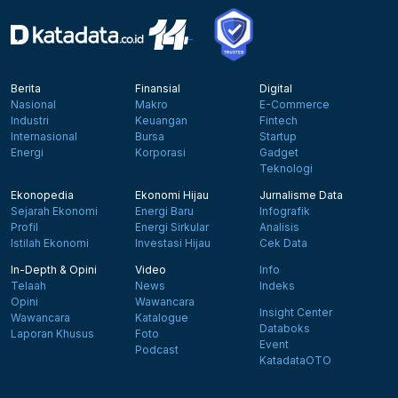
Berita
Finansial
Digital
Nasional
Makro
E-Commerce
Industri
Keuangan
Fintech
Internasional
Bursa
Startup
Energi
Korporasi
Gadget
Teknologi
Ekonopedia
Ekonomi Hijau
Jurnalisme Data
Sejarah Ekonomi
Energi Baru
Infografik
Profil
Energi Sirkular
Analisis
Istilah Ekonomi
Investasi Hijau
Cek Data
In-Depth & Opini
Video
Info
Telaah
News
Indeks
Opini
Wawancara
Insight Center
Wawancara
Katalogue
Databoks
Laporan Khusus
Foto
Event
Podcast
KatadataOTO