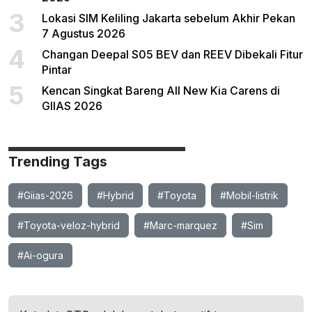
3
Lokasi SIM Keliling Jakarta sebelum Akhir Pekan
7 Agustus 2026
4
Changan Deepal S05 BEV dan REEV Dibekali Fitur
Pintar
5
Kencan Singkat Bareng All New Kia Carens di
GIIAS 2026
Trending Tags
#Giias-2026
#Hybrid
#Toyota
#Mobil-listrik
#Toyota-veloz-hybrid
#Marc-marquez
#Sim
#Ai-ogura