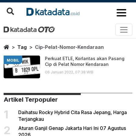
Cip Pelat Nomor Kendaraan
Berita Terbaru
Home
Tag
Cip-Pelat-Nomor-Kendaraan
Perkuat ETLE, Korlantas akan Pasang
MOBIL
Cip di Pelat Nomor Kendaraan
06 Januari 2022, 07:38 WIB
Artikel Terpopuler
1
Daihatsu Rocky Hybrid Cita Rasa Jepang, Harga
Terjangkau
2
Aturan Ganjil Genap Jakarta Hari Ini 07 Agustus
2026