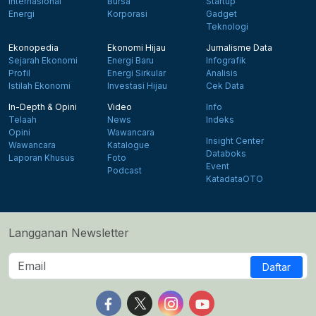
Internasional
Bursa
Startup
Energi
Korporasi
Gadget
Teknologi
Ekonopedia
Ekonomi Hijau
Jurnalisme Data
Sejarah Ekonomi
Energi Baru
Infografik
Profil
Energi Sirkular
Analisis
Istilah Ekonomi
Investasi Hijau
Cek Data
In-Depth & Opini
Video
Info
Telaah
News
Indeks
Opini
Wawancara
Insight Center
Wawancara
Katalogue
Databoks
Laporan Khusus
Foto
Event
Podcast
KatadataOTO
Langganan Newsletter
Daftar
Follow us on Facebook
Follow us on X
Follow us on Instagram
Follow us on Yout