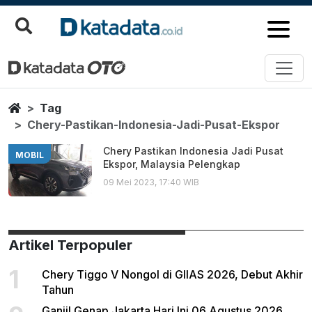
Chery Pastikan Indonesia Jadi 
Berita Terbaru
Home
Tag
Chery-Pastikan-Indonesia-Jadi-Pusat-Ekspor
Chery Pastikan Indonesia Jadi Pusat
MOBIL
Ekspor, Malaysia Pelengkap
09 Mei 2023, 17:40 WIB
Artikel Terpopuler
1
Chery Tiggo V Nongol di GIIAS 2026, Debut Akhir
Tahun
Ganjil Genap Jakarta Hari Ini 06 Agustus 2026,