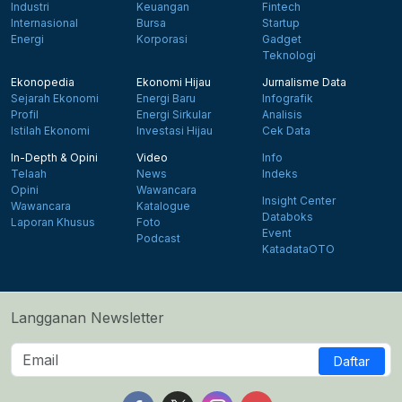
Industri
Keuangan
Fintech
Internasional
Bursa
Startup
Energi
Korporasi
Gadget
Teknologi
Ekonopedia
Ekonomi Hijau
Jurnalisme Data
Sejarah Ekonomi
Energi Baru
Infografik
Profil
Energi Sirkular
Analisis
Istilah Ekonomi
Investasi Hijau
Cek Data
In-Depth & Opini
Video
Info
Telaah
News
Indeks
Opini
Wawancara
Insight Center
Wawancara
Katalogue
Databoks
Laporan Khusus
Foto
Event
Podcast
KatadataOTO
Langganan Newsletter
Daftar
Follow us on Facebook
Follow us on X
Follow us on Instagram
Follow us on Yout