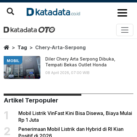
Chery Arta Serpong
Berita Terbaru
Home
Tag
Chery-Arta-Serpong
Diler Chery Arta Serpong Dibuka,
MOBIL
Tempati Bekas Outlet Honda
08 April 2026, 07:00 WIB
Artikel Terpopuler
1
Mobil Listrik VinFast Kini Bisa Disewa, Biaya Mulai
Rp 1 Juta
2
Penerimaan Mobil Listrik dan Hybrid di RI Kian
Positif di 2026