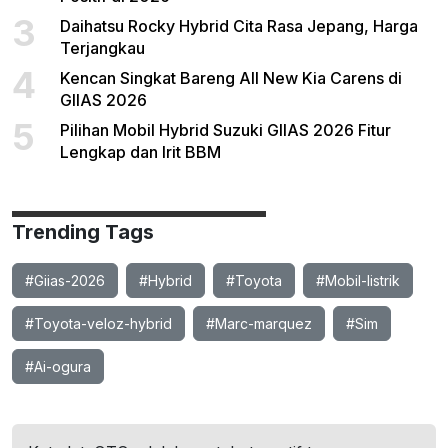
3
Daihatsu Rocky Hybrid Cita Rasa Jepang, Harga
Terjangkau
4
Kencan Singkat Bareng All New Kia Carens di
GIIAS 2026
5
Pilihan Mobil Hybrid Suzuki GIIAS 2026 Fitur
Lengkap dan Irit BBM
Trending Tags
#Giias-2026
#Hybrid
#Toyota
#Mobil-listrik
#Toyota-veloz-hybrid
#Marc-marquez
#Sim
#Ai-ogura