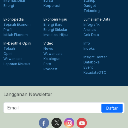
Internasional
Bursa
Startup
Energi
Korporasi
Gadget
Teknologi
Ekonopedia
Ekonomi Hijau
Jurnalisme Data
Sejarah Ekonomi
Energi Baru
Infografik
Profil
Energi Sirkular
Analisis
Istilah Ekonomi
Investasi Hijau
Cek Data
In-Depth & Opini
Video
Info
Telaah
News
Indeks
Opini
Wawancara
Insight Center
Wawancara
Katalogue
Databoks
Laporan Khusus
Foto
Event
Podcast
KatadataOTO
Langganan Newsletter
Daftar
Follow us on Facebook
Follow us on X
Follow us on Instagram
Follow us on Yout