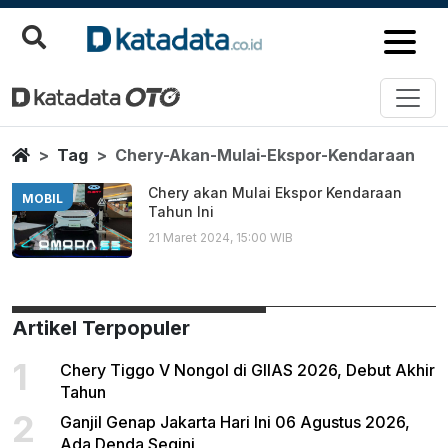
Chery Akan Mulai Ekspor Kenda
Berita Terbaru
Home
Tag
Chery-Akan-Mulai-Ekspor-Kendaraan
Chery akan Mulai Ekspor Kendaraan
MOBIL
Tahun Ini
21 Maret 2024, 15:00 WIB
Artikel Terpopuler
1
Chery Tiggo V Nongol di GIIAS 2026, Debut Akhir
Tahun
2
Ganjil Genap Jakarta Hari Ini 06 Agustus 2026,
Ada Denda Segini