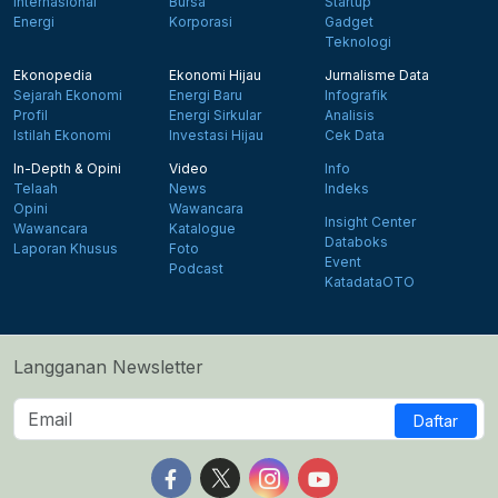
Internasional
Bursa
Startup
Energi
Korporasi
Gadget
Teknologi
Ekonopedia
Ekonomi Hijau
Jurnalisme Data
Sejarah Ekonomi
Energi Baru
Infografik
Profil
Energi Sirkular
Analisis
Istilah Ekonomi
Investasi Hijau
Cek Data
In-Depth & Opini
Video
Info
Telaah
News
Indeks
Opini
Wawancara
Insight Center
Wawancara
Katalogue
Databoks
Laporan Khusus
Foto
Event
Podcast
KatadataOTO
Langganan Newsletter
Daftar
Follow us on Facebook
Follow us on X
Follow us on Instagram
Follow us on Yout