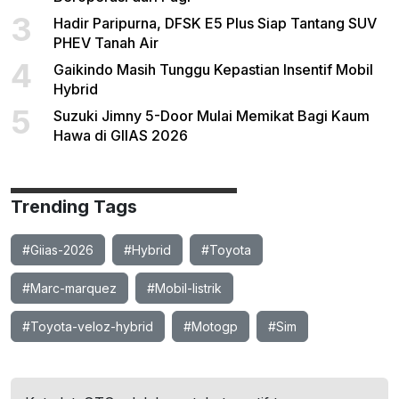
3
Hadir Paripurna, DFSK E5 Plus Siap Tantang SUV
PHEV Tanah Air
4
Gaikindo Masih Tunggu Kepastian Insentif Mobil
Hybrid
5
Suzuki Jimny 5-Door Mulai Memikat Bagi Kaum
Hawa di GIIAS 2026
Trending Tags
#Giias-2026
#Hybrid
#Toyota
#Marc-marquez
#Mobil-listrik
#Toyota-veloz-hybrid
#Motogp
#Sim