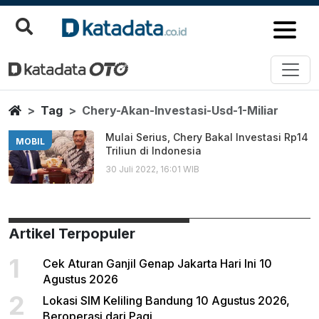
Chery Akan Investasi Usd 1 Mili
Berita Terbaru
Home
Tag
Chery-Akan-Investasi-Usd-1-Miliar
Mulai Serius, Chery Bakal Investasi Rp14
MOBIL
Triliun di Indonesia
30 Juli 2022, 16:01 WIB
Artikel Terpopuler
1
Cek Aturan Ganjil Genap Jakarta Hari Ini 10
Agustus 2026
2
Lokasi SIM Keliling Bandung 10 Agustus 2026,
Beroperasi dari Pagi