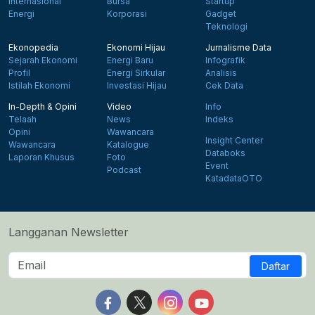
Internasional
Bursa
Startup
Energi
Korporasi
Gadget
Teknologi
Ekonopedia
Ekonomi Hijau
Jurnalisme Data
Sejarah Ekonomi
Energi Baru
Infografik
Profil
Energi Sirkular
Analisis
Istilah Ekonomi
Investasi Hijau
Cek Data
In-Depth & Opini
Video
Info
Telaah
News
Indeks
Opini
Wawancara
Insight Center
Wawancara
Katalogue
Databoks
Laporan Khusus
Foto
Event
Podcast
KatadataOTO
Langganan Newsletter
Daftar
Follow us on Facebook
Follow us on X
Follow us on Instagram
Follow us on Yout