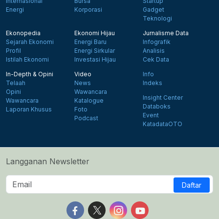
Internasional
Bursa
Startup
Energi
Korporasi
Gadget
Teknologi
Ekonopedia
Ekonomi Hijau
Jurnalisme Data
Sejarah Ekonomi
Energi Baru
Infografik
Profil
Energi Sirkular
Analisis
Istilah Ekonomi
Investasi Hijau
Cek Data
In-Depth & Opini
Video
Info
Telaah
News
Indeks
Opini
Wawancara
Insight Center
Wawancara
Katalogue
Databoks
Laporan Khusus
Foto
Event
Podcast
KatadataOTO
Langganan Newsletter
Daftar
Follow us on Facebook
Follow us on X
Follow us on Instagram
Follow us on Yout