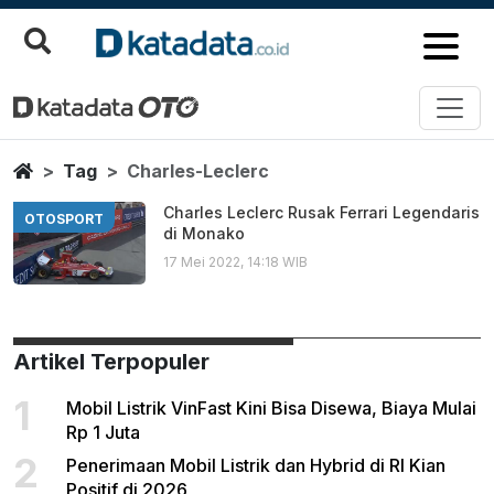
Charles Leclerc
Berita Terbaru
Home
Tag
Charles-Leclerc
Charles Leclerc Rusak Ferrari Legendaris
OTOSPORT
di Monako
17 Mei 2022, 14:18 WIB
Artikel Terpopuler
1
Mobil Listrik VinFast Kini Bisa Disewa, Biaya Mulai
Rp 1 Juta
2
Penerimaan Mobil Listrik dan Hybrid di RI Kian
Positif di 2026