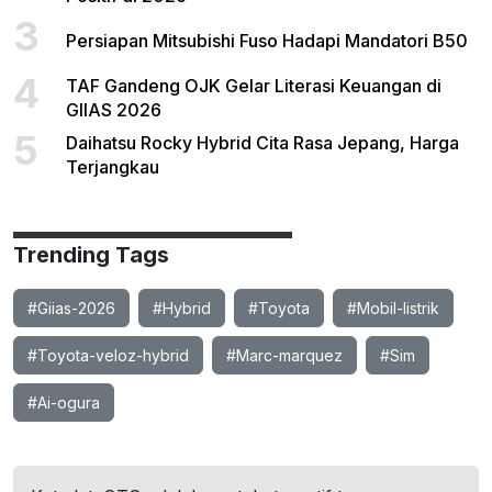
3
Persiapan Mitsubishi Fuso Hadapi Mandatori B50
4
TAF Gandeng OJK Gelar Literasi Keuangan di
GIIAS 2026
5
Daihatsu Rocky Hybrid Cita Rasa Jepang, Harga
Terjangkau
Trending Tags
#Giias-2026
#Hybrid
#Toyota
#Mobil-listrik
#Toyota-veloz-hybrid
#Marc-marquez
#Sim
#Ai-ogura