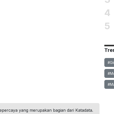
4
5
Tre
#Gi
#Mob
#Ma
tepercaya yang merupakan bagian dari Katadata.