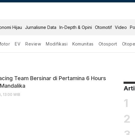
onomi Hijau
Jurnalisme Data
In-Depth & Opini
Otomotif
Video
Po
Motor
EV
Review
Modifikasi
Komunitas
Otosport
Otope
ng Team
m
acing Team Bersinar di Pertamina 6 Hours
Mandalika
Art
6, 13:00 WIB
1
2
3