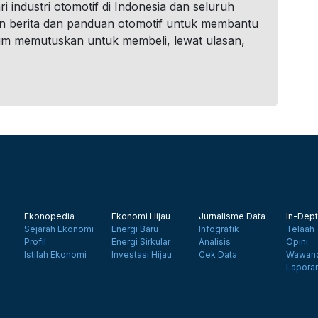
i industri otomotif di Indonesia dan seluruh
n berita dan panduan otomotif untuk membantu
um memutuskan untuk membeli, lewat ulasan,
Ekonopedia
Ekonomi Hijau
Jurnalisme Data
In-Dept
Sejarah Ekonomi
Energi Baru
Infografik
Telaah
Profil
Energi Sirkular
Analisis
Opini
Istilah Ekonomi
Investasi Hijau
Cek Data
Wawanc
Lapora