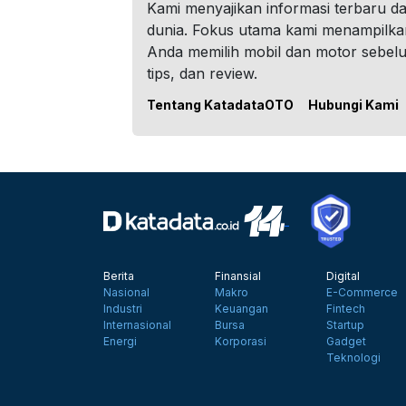
Kami menyajikan informasi terbaru dar
dunia. Fokus utama kami menampilka
Anda memilih mobil dan motor sebel
tips, dan review.
Tentang KatadataOTO
Hubungi Kami
Berita
Finansial
Digital
Nasional
Makro
E-Commerce
Industri
Keuangan
Fintech
Internasional
Bursa
Startup
Energi
Korporasi
Gadget
Teknologi