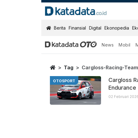
KatadataOTO
Berita
Finansial
Digital
Ekonopedia
Ek
News
Mobil
Cargloss Raci
Berita Terbaru
Home
Tag
Cargloss-Racing-Tea
Cargloss R
OTOSPORT
Endurance 
02 Februari 202