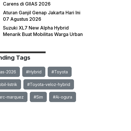
Carens di GIIAS 2026
Aturan Ganjil Genap Jakarta Hari Ini
07 Agustus 2026
Suzuki XL7 New Alpha Hybrid
Menarik Buat Mobilitas Warga Urban
nding Tags
ias-2026
#Hybrid
#Toyota
il-listrik
#Toyota-veloz-hybrid
rc-marquez
#Sim
#Ai-ogura