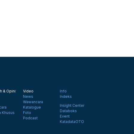
h & Opini
Video
Info
News
Indeks
Wawancara
Insight Center
ara
Katalogue
Databoks
n Khusus
Foto
Event
Podcast
KatadataOTO