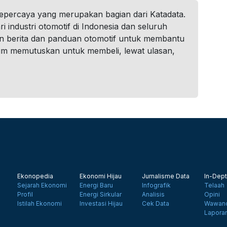
tepercaya yang merupakan bagian dari Katadata.
i industri otomotif di Indonesia dan seluruh
n berita dan panduan otomotif untuk membantu
um memutuskan untuk membeli, lewat ulasan,
Ekonopedia
Ekonomi Hijau
Jurnalisme Data
In-Dept
Sejarah Ekonomi
Energi Baru
Infografik
Telaah
Profil
Energi Sirkular
Analisis
Opini
Istilah Ekonomi
Investasi Hijau
Cek Data
Wawanc
Lapora