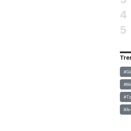
4
5
Tre
#Gi
#Mob
#To
#Ai