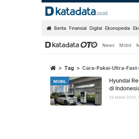
KatadataOTO
Berita
Finansial
Digital
Ekonopedia
Ek
News
Mobil
Cara Pakai Ult
Berita Terbaru
Home
Tag
Cara-Pakai-Ultra-Fast
Hyundai Re
MOBIL
di Indonesi
09 Maret 2023, 