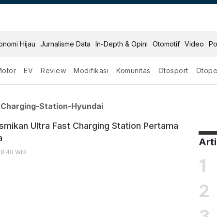
onomi Hijau
Jurnalisme Data
In-Depth & Opini
Otomotif
Video
Po
Motor
EV
Review
Modifikasi
Komunitas
Otosport
Otope
ra Fast Charging Statio
-Charging-Station-Hyundai
smikan Ultra Fast Charging Station Pertama
a
Art
18:40 WIB
1
2
3