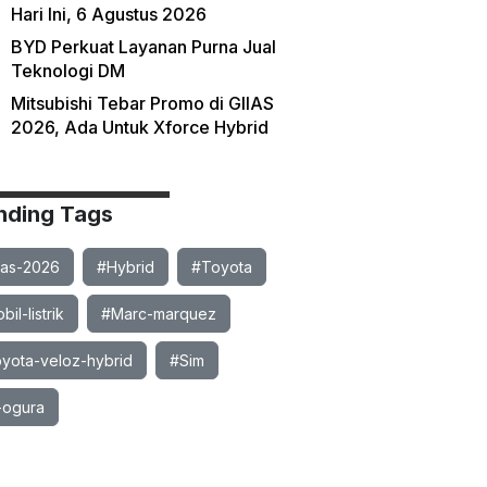
Hari Ini, 6 Agustus 2026
BYD Perkuat Layanan Purna Jual
Teknologi DM
Mitsubishi Tebar Promo di GIIAS
2026, Ada Untuk Xforce Hybrid
nding Tags
ias-2026
#Hybrid
#Toyota
il-listrik
#Marc-marquez
yota-veloz-hybrid
#Sim
-ogura