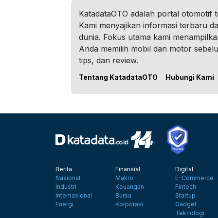
KatadataOTO adalah portal otomotif 
Kami menyajikan informasi terbaru dar
dunia. Fokus utama kami menampilka
Anda memilih mobil dan motor sebel
tips, dan review.
Tentang KatadataOTO
Hubungi Kami
Berita
Finansial
Digital
Nasional
Makro
E-Commerce
Industri
Keuangan
Fintech
Internasional
Bursa
Startup
Energi
Korporasi
Gadget
Teknologi