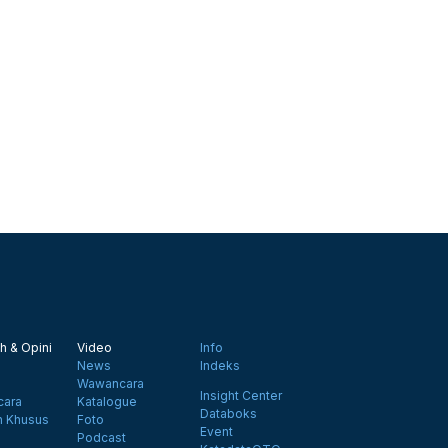
h & Opini
Video
Info
News
Indeks
Wawancara
Insight Center
ara
Katalogue
Databoks
n Khusus
Foto
Event
Podcast