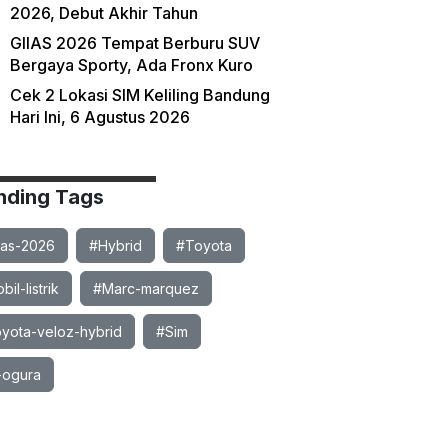
2026, Debut Akhir Tahun
GIIAS 2026 Tempat Berburu SUV
Bergaya Sporty, Ada Fronx Kuro
Cek 2 Lokasi SIM Keliling Bandung
Hari Ini, 6 Agustus 2026
nding Tags
ias-2026
#Hybrid
#Toyota
il-listrik
#Marc-marquez
yota-veloz-hybrid
#Sim
-ogura