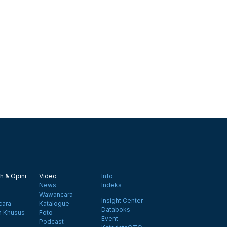
h & Opini
Video
Info
News
Indeks
Wawancara
Insight Center
ara
Katalogue
Databoks
n Khusus
Foto
Event
Podcast