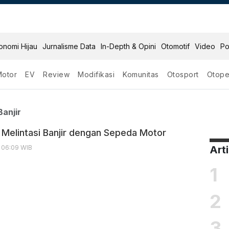
onomi Hijau
Jurnalisme Data
In-Depth & Opini
Otomotif
Video
Po
Motor
EV
Review
Modifikasi
Komunitas
Otosport
Otope
ntasi Banjir
anjir
Melintasi Banjir dengan Sepeda Motor
, 06:09 WIB
Art
1
2
3