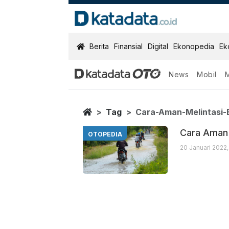
KatadataOTO
Berita
Finansial
Digital
Ekonopedia
Ek
News
Mobil
Cara Aman Meli
Berita Terbaru
Home
Tag
Cara-Aman-Melintasi-B
Cara Aman 
OTOPEDIA
20 Januari 2022