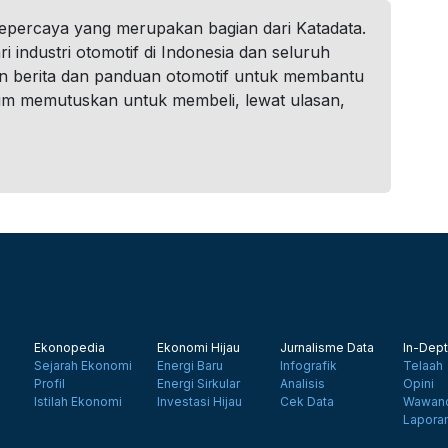
tepercaya yang merupakan bagian dari Katadata.
i industri otomotif di Indonesia dan seluruh
n berita dan panduan otomotif untuk membantu
um memutuskan untuk membeli, lewat ulasan,
Ekonopedia
Ekonomi Hijau
Jurnalisme Data
In-Dept
Sejarah Ekonomi
Energi Baru
Infografik
Telaah
Profil
Energi Sirkular
Analisis
Opini
Istilah Ekonomi
Investasi Hijau
Cek Data
Wawanc
Lapora