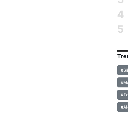
4
5
Tre
#Gi
#Mob
#To
#Ai