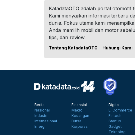
KatadataOTO adalah portal otomotif 
Kami menyajikan informasi terbaru dar
dunia. Fokus utama kami menampilka
Anda memilih mobil dan motor sebel
tips, dan review.
Tentang KatadataOTO
Hubungi Kami
Berita
Finansial
Digital
Nasional
Makro
E-Commerce
Industri
Keuangan
Fintech
Internasional
Bursa
Startup
Energi
Korporasi
Gadget
Teknologi