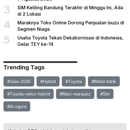
3
SIM Keliling Bandung Terakhir di Minggu Ini, Ada
di 2 Lokasi
4
Maraknya Toko Online Dorong Penjualan Isuzu di
Segmen Niaga
5
Usaha Toyota Tekan Dekabornisasi di Indonesia,
Gelar TEY ke-14
Trending Tags
#Giias-2026
#Hybrid
#Toyota
#Mobil-listrik
#Toyota-veloz-hybrid
#Marc-marquez
#Sim
#Ai-ogura