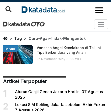
Cara Agar Tidak Mengantuk
Berita Terbaru
Home
Tag
Cara-Agar-Tidak-Mengantuk
Vanessa Angel Kecelakaan di Tol, Ini
MOBIL
Tips Berkendara yang Aman
05 November 2021, 09:00 WIB
Artikel Terpopuler
1
Aturan Ganjil Genap Jakarta Hari Ini 07 Agustus
2026
2
Lokasi SIM Keliling Jakarta sebelum Akhir Pekan
7 Agustus 2026