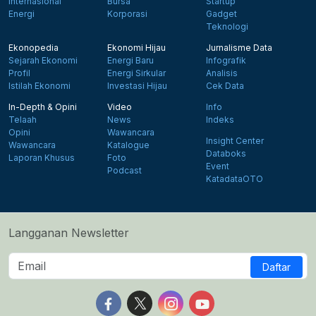
Internasional
Bursa
Startup
Energi
Korporasi
Gadget
Teknologi
Ekonopedia
Ekonomi Hijau
Jurnalisme Data
Sejarah Ekonomi
Energi Baru
Infografik
Profil
Energi Sirkular
Analisis
Istilah Ekonomi
Investasi Hijau
Cek Data
In-Depth & Opini
Video
Info
Telaah
News
Indeks
Opini
Wawancara
Insight Center
Wawancara
Katalogue
Databoks
Laporan Khusus
Foto
Event
Podcast
KatadataOTO
Langganan Newsletter
Daftar
Follow us on Facebook
Follow us on X
Follow us on Instagram
Follow us on Yout