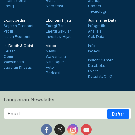
Internasional
Bursa
Startup
Energi
Korporasi
Gadget
Teknologi
Ekonopedia
Ekonomi Hijau
Jurnalisme Data
Sejarah Ekonomi
Energi Baru
Infografik
Profil
Energi Sirkular
Analisis
Istilah Ekonomi
Investasi Hijau
Cek Data
In-Depth & Opini
Video
Info
Telaah
News
Indeks
Opini
Wawancara
Insight Center
Wawancara
Katalogue
Databoks
Laporan Khusus
Foto
Event
Podcast
KatadataOTO
Langganan Newsletter
Daftar
Follow us on Facebook
Follow us on X
Follow us on Instagram
Follow us on Yout