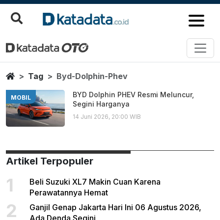
Byd Dolphin Phev
Berita Terbaru
Home
Tag
Byd-Dolphin-Phev
BYD Dolphin PHEV Resmi Meluncur,
MOBIL
Segini Harganya
14 Juni 2026, 20:00 WIB
Artikel Terpopuler
1
Beli Suzuki XL7 Makin Cuan Karena
Perawatannya Hemat
2
Ganjil Genap Jakarta Hari Ini 06 Agustus 2026,
Ada Denda Segini