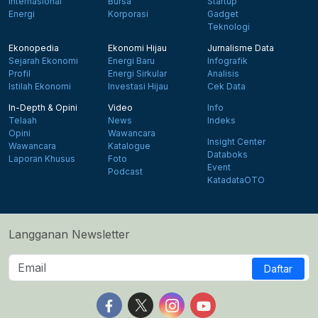
Internasional
Bursa
Startup
Energi
Korporasi
Gadget
Teknologi
Ekonopedia
Ekonomi Hijau
Jurnalisme Data
Sejarah Ekonomi
Energi Baru
Infografik
Profil
Energi Sirkular
Analisis
Istilah Ekonomi
Investasi Hijau
Cek Data
In-Depth & Opini
Video
Info
Telaah
News
Indeks
Opini
Wawancara
Insight Center
Wawancara
Katalogue
Databoks
Laporan Khusus
Foto
Event
Podcast
KatadataOTO
Langganan Newsletter
Daftar
Follow us on Facebook
Follow us on X
Follow us on Instagram
Follow us on Yout