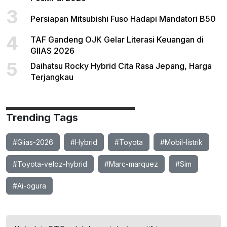
3
Persiapan Mitsubishi Fuso Hadapi Mandatori B50
4
TAF Gandeng OJK Gelar Literasi Keuangan di
GIIAS 2026
5
Daihatsu Rocky Hybrid Cita Rasa Jepang, Harga
Terjangkau
Trending Tags
#Giias-2026
#Hybrid
#Toyota
#Mobil-listrik
#Toyota-veloz-hybrid
#Marc-marquez
#Sim
#Ai-ogura