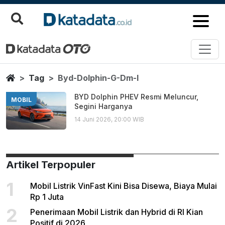
Byd Dolphin G Dm I
Berita Terbaru
Home
Tag
Byd-Dolphin-G-Dm-I
BYD Dolphin PHEV Resmi Meluncur,
MOBIL
Segini Harganya
14 Juni 2026, 20:00 WIB
Artikel Terpopuler
1
Mobil Listrik VinFast Kini Bisa Disewa, Biaya Mulai
Rp 1 Juta
2
Penerimaan Mobil Listrik dan Hybrid di RI Kian
Positif di 2026