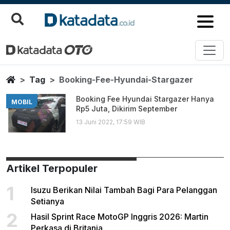
Booking Fee Hyundai Stargazer
Berita Terbaru
Home
Tag
Booking-Fee-Hyundai-Stargazer
Booking Fee Hyundai Stargazer Hanya
MOBIL
Rp5 Juta, Dikirim September
13 Juni 2022, 17:59 WIB
Artikel Terpopuler
1
Isuzu Berikan Nilai Tambah Bagi Para Pelanggan
Setianya
2
Hasil Sprint Race MotoGP Inggris 2026: Martin
Perkasa di Britania