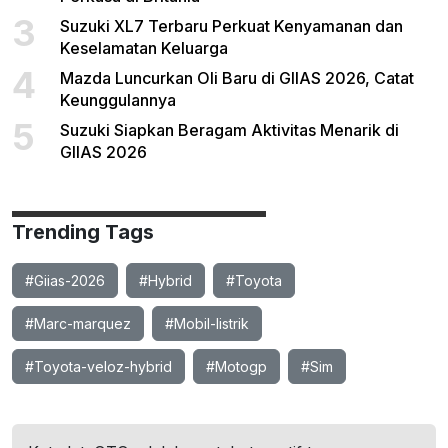
3
Suzuki XL7 Terbaru Perkuat Kenyamanan dan
Keselamatan Keluarga
4
Mazda Luncurkan Oli Baru di GIIAS 2026, Catat
Keunggulannya
5
Suzuki Siapkan Beragam Aktivitas Menarik di
GIIAS 2026
Trending Tags
#Giias-2026
#Hybrid
#Toyota
#Marc-marquez
#Mobil-listrik
#Toyota-veloz-hybrid
#Motogp
#Sim