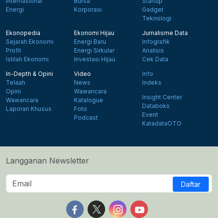
Internasional
Bursa
Startup
Energi
Korporasi
Gadget
Teknologi
Ekonopedia
Ekonomi Hijau
Jurnalisme Data
Sejarah Ekonomi
Energi Baru
Infografik
Profil
Energi Sirkular
Analisis
Istilah Ekonomi
Investasi Hijau
Cek Data
In-Depth & Opini
Video
Info
Telaah
News
Indeks
Opini
Wawancara
Insight Center
Wawancara
Katalogue
Databoks
Laporan Khusus
Foto
Event
Podcast
KatadataOTO
Langganan Newsletter
Daftar
Follow us on Facebook
Follow us on X
Follow us on Instagram
Follow us on Yout