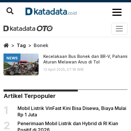
Bonek
Berita Terbaru
Home
Tag
Bonek
Kecelakaan Bus Bonek dan BR-V, Pahami
NEWS
Aturan Melawan Arus di Tol
13 April 2025, 07:18 WIB
Artikel Terpopuler
1
Mobil Listrik VinFast Kini Bisa Disewa, Biaya Mulai
Rp 1 Juta
2
Penerimaan Mobil Listrik dan Hybrid di RI Kian
Positif di 2026