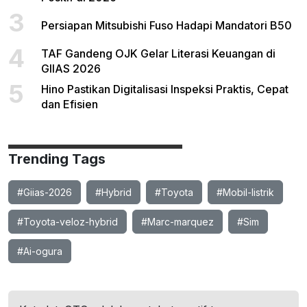
3
Persiapan Mitsubishi Fuso Hadapi Mandatori B50
4
TAF Gandeng OJK Gelar Literasi Keuangan di
GIIAS 2026
5
Hino Pastikan Digitalisasi Inspeksi Praktis, Cepat
dan Efisien
Trending Tags
#Giias-2026
#Hybrid
#Toyota
#Mobil-listrik
#Toyota-veloz-hybrid
#Marc-marquez
#Sim
#Ai-ogura