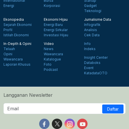
Internasional
Bursa
Startup
Energi
Korporasi
Gadget
Teknologi
Ekonopedia
Ekonomi Hijau
Jurnalisme Data
Sejarah Ekonomi
Energi Baru
Infografik
Profil
Energi Sirkular
Analisis
Istilah Ekonomi
Investasi Hijau
Cek Data
In-Depth & Opini
Video
Info
Telaah
News
Indeks
Opini
Wawancara
Insight Center
Wawancara
Katalogue
Databoks
Laporan Khusus
Foto
Event
Podcast
KatadataOTO
Langganan Newsletter
Daftar
Follow us on Facebook
Follow us on X
Follow us on Instagram
Follow us on Yout