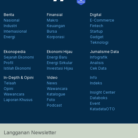
Berita
Finansial
Digital
Nasional
Makro
E-Commerce
Industri
Keuangan
Fintech
Internasional
Bursa
Startup
Energi
Korporasi
Gadget
Teknologi
Ekonopedia
Ekonomi Hijau
Jurnalisme Data
Sejarah Ekonomi
Energi Baru
Infografik
Profil
Energi Sirkular
Analisis
Istilah Ekonomi
Investasi Hijau
Cek Data
In-Depth & Opini
Video
Info
Telaah
News
Indeks
Opini
Wawancara
Insight Center
Wawancara
Katalogue
Databoks
Laporan Khusus
Foto
Event
Podcast
KatadataOTO
Langganan Newsletter