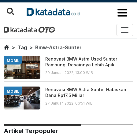
Bmw Astra Sunter
Berita Terbaru
Home
Tag
Bmw-Astra-Sunter
Renovasi BMW Astra Used Sunter
MOBIL
Rampung, Desainnya Lebih Apik
29 Januari 2022, 13:00 WIB
Renovasi BMW Astra Sunter Habiskan
MOBIL
Dana Rp17.5 Miliar
27 Januari 2022, 06:51 WIB
Artikel Terpopuler