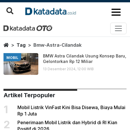
Bmw Astra Cilandak
Berita Terbaru
Home
Tag
Bmw-Astra-Cilandak
BMW Astra Cilandak Usung Konsep Baru,
MOBIL
Gelontorkan Rp 12 Miliar
13 Desember 2024, 12:00 WIB
Artikel Terpopuler
1
Mobil Listrik VinFast Kini Bisa Disewa, Biaya Mulai
Rp 1 Juta
2
Penerimaan Mobil Listrik dan Hybrid di RI Kian
Positif di 2026