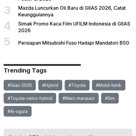
3
Mazda Luncurkan Oli Baru di GIIAS 2026, Catat
Keunggulannya
4
Simak Promo Kaca Film UFILM Indonesia di GIIAS
2026
5
Persiapan Mitsubishi Fuso Hadapi Mandatori B50
Trending Tags
#Giias-2026
#Hybrid
#Toyota
#Mobil-listrik
#Toyota-veloz-hybrid
#Marc-marquez
#Sim
#Ai-ogura