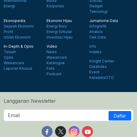
Internasional
Bursa
Startup
Energi
Korporasi
Gadget
Teknologi
Ekonopedia
Ekonomi Hijau
Jurnalisme Data
Sejarah Ekonomi
Energi Baru
Infografik
Profil
Energi Sirkular
Analisis
Istilah Ekonomi
Investasi Hijau
Cek Data
In-Depth & Opini
Video
Info
Telaah
News
Indeks
Opini
Wawancara
Insight Center
Wawancara
Katalogue
Databoks
Laporan Khusus
Foto
Event
Podcast
KatadataOTO
Langganan Newsletter
Daftar
Follow us on Facebook
Follow us on X
Follow us on Instagram
Follow us on Yout