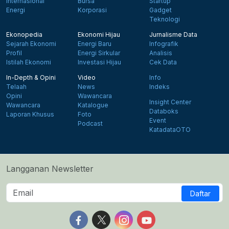
Internasional
Bursa
Startup
Energi
Korporasi
Gadget
Teknologi
Ekonopedia
Ekonomi Hijau
Jurnalisme Data
Sejarah Ekonomi
Energi Baru
Infografik
Profil
Energi Sirkular
Analisis
Istilah Ekonomi
Investasi Hijau
Cek Data
In-Depth & Opini
Video
Info
Telaah
News
Indeks
Opini
Wawancara
Insight Center
Wawancara
Katalogue
Databoks
Laporan Khusus
Foto
Event
Podcast
KatadataOTO
Langganan Newsletter
Daftar
Follow us on Facebook
Follow us on X
Follow us on Instagram
Follow us on Yout