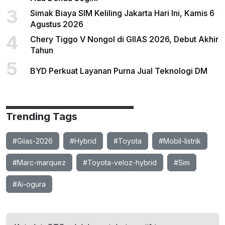
3
Simak Biaya SIM Keliling Jakarta Hari Ini, Kamis 6
Agustus 2026
4
Chery Tiggo V Nongol di GIIAS 2026, Debut Akhir
Tahun
5
BYD Perkuat Layanan Purna Jual Teknologi DM
Trending Tags
#Giias-2026
#Hybrid
#Toyota
#Mobil-listrik
#Marc-marquez
#Toyota-veloz-hybrid
#Sim
#Ai-ogura