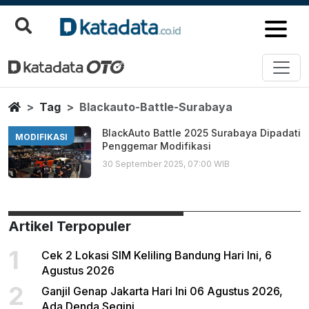
Blackauto Battle Surabaya
Berita Terbaru
Home
Tag
Blackauto-Battle-Surabaya
BlackAuto Battle 2025 Surabaya Dipadati
MODIFIKASI
Penggemar Modifikasi
30 September 2025, 07:00 WIB
Artikel Terpopuler
1
Cek 2 Lokasi SIM Keliling Bandung Hari Ini, 6
Agustus 2026
2
Ganjil Genap Jakarta Hari Ini 06 Agustus 2026,
Ada Denda Segini