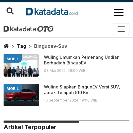
Binguoev Suv
Berita Terbaru
Home
Tag
Binguoev-Suv
Wuling Umumkan Pemenang Undian
MOBIL
Berhadiah BinguoEV
03 Mei 2025, 06:00 WIB
Wuling Siapkan BinguoEV Versi SUV,
MOBIL
Jarak Tempuh 510 Km
10 September 2024, 19:00 WIB
Artikel Terpopuler