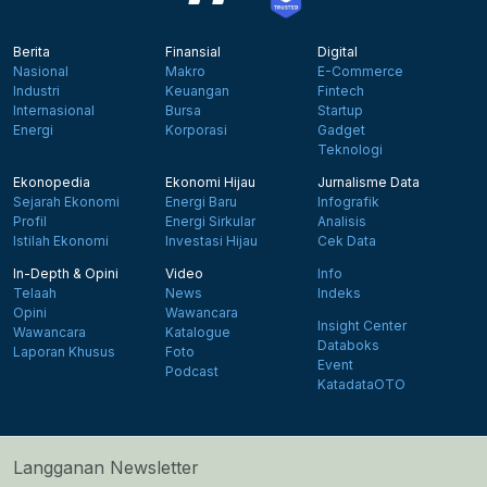
Berita
Finansial
Digital
Nasional
Makro
E-Commerce
Industri
Keuangan
Fintech
Internasional
Bursa
Startup
Energi
Korporasi
Gadget
Teknologi
Ekonopedia
Ekonomi Hijau
Jurnalisme Data
Sejarah Ekonomi
Energi Baru
Infografik
Profil
Energi Sirkular
Analisis
Istilah Ekonomi
Investasi Hijau
Cek Data
In-Depth & Opini
Video
Info
Telaah
News
Indeks
Opini
Wawancara
Insight Center
Wawancara
Katalogue
Databoks
Laporan Khusus
Foto
Event
Podcast
KatadataOTO
Langganan Newsletter