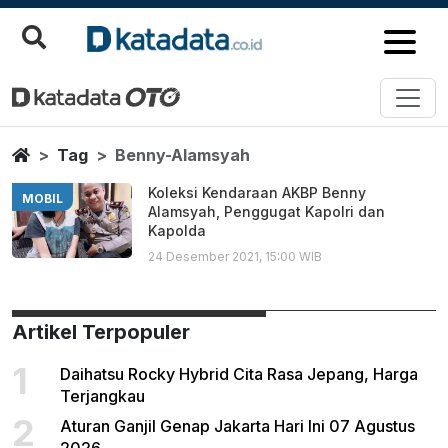
Benny Alamsyah
Berita Terbaru
Home
Tag
Benny-Alamsyah
Koleksi Kendaraan AKBP Benny
MOBIL
Alamsyah, Penggugat Kapolri dan
Kapolda
24 Desember 2021, 15:00 WIB
Artikel Terpopuler
1
Daihatsu Rocky Hybrid Cita Rasa Jepang, Harga
Terjangkau
2
Aturan Ganjil Genap Jakarta Hari Ini 07 Agustus