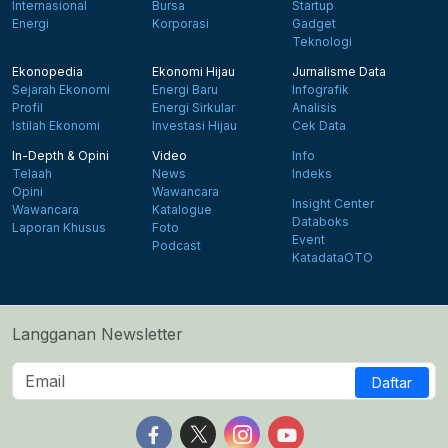
Internasional
Bursa
Startup
Energi
Korporasi
Gadget
Teknologi
Ekonopedia
Ekonomi Hijau
Jurnalisme Data
Sejarah Ekonomi
Energi Baru
Infografik
Profil
Energi Sirkular
Analisis
Istilah Ekonomi
Investasi Hijau
Cek Data
In-Depth & Opini
Video
Info
Telaah
News
Indeks
Opini
Wawancara
Insight Center
Wawancara
Katalogue
Databoks
Laporan Khusus
Foto
Event
Podcast
KatadataOTO
Langganan Newsletter
Daftar
Follow us on Facebook
Follow us on X
Follow us on Instagram
Follow us on Yout