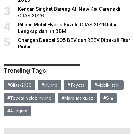
2026
3
Kencan Singkat Bareng All New Kia Carens di
GIIAS 2026
4
Pilihan Mobil Hybrid Suzuki GIIAS 2026 Fitur
Lengkap dan Irit BBM
5
Changan Deepal S05 BEV dan REEV Dibekali Fitur
Pintar
Trending Tags
#Giias-2026
#Hybrid
#Toyota
#Mobil-listrik
#Toyota-veloz-hybrid
#Marc-marquez
#Sim
#Ai-ogura