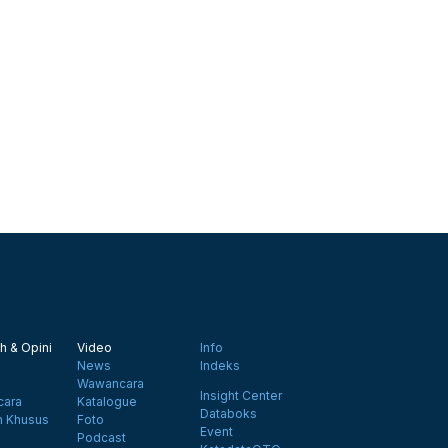
h & Opini
Video
Info
News
Indeks
Wawancara
Insight Center
ara
Katalogue
Databoks
n Khusus
Foto
Event
Podcast