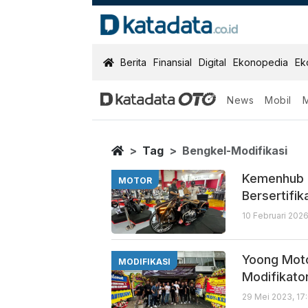
KatadataOTO
Berita
Finansial
Digital
Ekonopedia
Ek
News
Mobil
Bengkel Modifi
Berita Terbaru
Home
Tag
Bengkel-Modifikasi
Kemenhub D
MOTOR
Bersertifik
10 Februari 2026
Yoong Moto
MODIFIKASI
Modifikato
29 Mei 2023, 17