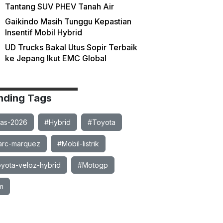
Tantang SUV PHEV Tanah Air
Gaikindo Masih Tunggu Kepastian
Insentif Mobil Hybrid
UD Trucks Bakal Utus Sopir Terbaik
ke Jepang Ikut EMC Global
nding Tags
ias-2026
#Hybrid
#Toyota
rc-marquez
#Mobil-listrik
yota-veloz-hybrid
#Motogp
m