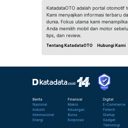
KatadataOTO adalah portal otomotif 
Kami menyajikan informasi terbaru dar
dunia. Fokus utama kami menampilka
Anda memilih mobil dan motor sebel
tips, dan review.
Tentang KatadataOTO
Hubungi Kami
Berita
Finansial
Digital
Nasional
Makro
E-Commerce
Industri
Keuangan
Fintech
Internasional
Bursa
Startup
Energi
Korporasi
Gadget
Teknologi