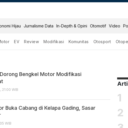
onomi Hijau
Jurnalisme Data
In-Depth & Opini
Otomotif
Video
Po
Motor
EV
Review
Modifikasi
Komunitas
Otosport
Otope
kasi
orong Bengkel Motor Modifikasi
at
Art
, 21:00 WIB
1
r Buka Cabang di Kelapa Gading, Sasar
2
r
3
:05 WIB