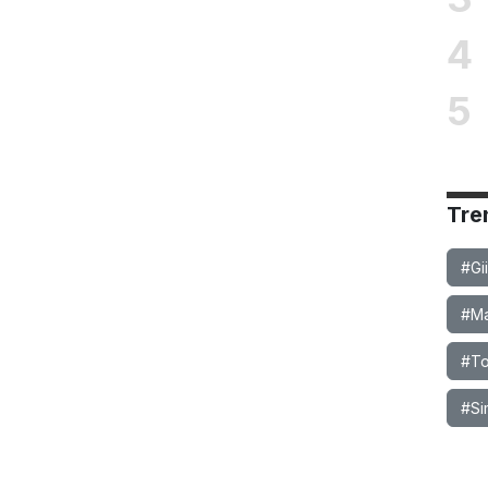
4
5
Tre
#Gi
#Ma
#To
#Si