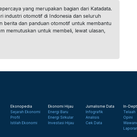
tepercaya yang merupakan bagian dari Katadata.
i industri otomotif di Indonesia dan seluruh
n berita dan panduan otomotif untuk membantu
um memutuskan untuk membeli, lewat ulasan,
Ekonopedia
Ekonomi Hijau
Jurnalisme Data
In-Dept
Sejarah Ekonomi
Energi Baru
Infografik
Telaah
Profil
Energi Sirkular
Analisis
Opini
Istilah Ekonomi
Investasi Hijau
Cek Data
Wawanc
Lapora