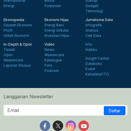
Internasional
Bursa
Startup
Energi
Korporasi
Gadget
Teknologi
Ekonopedia
Ekonomi Hijau
Jurnalisme Data
Sejarah Ekonomi
Energi Baru
Infografik
Profil
Energi Sirkular
Analisis
Istilah Ekonomi
Investasi Hijau
Cek Data
In-Depth & Opini
Video
Info
Telaah
News
Indeks
Opini
Wawancara
Insight Center
Wawancara
Katalogue
Databoks
Laporan Khusus
Foto
Event
Podcast
KatadataOTO
Langganan Newsletter
Daftar
Follow us on Facebook
Follow us on X
Follow us on Instagram
Follow us on Yout