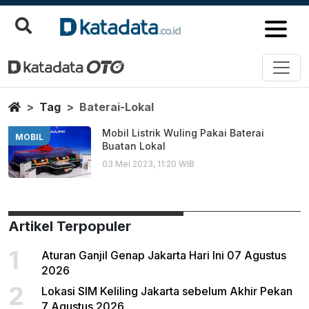
Baterai Lokal
Berita Terbaru
Home
Tag
Baterai-Lokal
Mobil Listrik Wuling Pakai Baterai
MOBIL
Buatan Lokal
03 Mei 2023, 11:20 WIB
Artikel Terpopuler
1
Aturan Ganjil Genap Jakarta Hari Ini 07 Agustus
2026
2
Lokasi SIM Keliling Jakarta sebelum Akhir Pekan
7 Agustus 2026