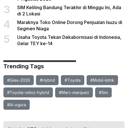
3
SIM Keliling Bandung Terakhir di Minggu Ini, Ada
di 2 Lokasi
4
Maraknya Toko Online Dorong Penjualan Isuzu di
Segmen Niaga
5
Usaha Toyota Tekan Dekabornisasi di Indonesia,
Gelar TEY ke-14
Trending Tags
#Giias-2026
#Hybrid
#Toyota
#Mobil-listrik
#Toyota-veloz-hybrid
#Marc-marquez
#Sim
#Ai-ogura