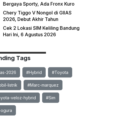
Bergaya Sporty, Ada Fronx Kuro
Chery Tiggo V Nongol di GIIAS
2026, Debut Akhir Tahun
Cek 2 Lokasi SIM Keliling Bandung
Hari Ini, 6 Agustus 2026
nding Tags
ias-2026
#Hybrid
#Toyota
il-listrik
#Marc-marquez
yota-veloz-hybrid
#Sim
-ogura