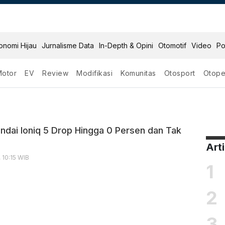
onomi Hijau
Jurnalisme Data
In-Depth & Opini
Otomotif
Video
Po
Motor
EV
Review
Modifikasi
Komunitas
Otosport
Otope
undai Ioniq 5 Drop Hingga 0 Persen dan Tak
Art
 10:15 WIB
1
2
3