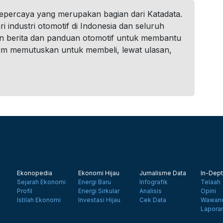
tepercaya yang merupakan bagian dari Katadata.
i industri otomotif di Indonesia dan seluruh
n berita dan panduan otomotif untuk membantu
um memutuskan untuk membeli, lewat ulasan,
Ekonopedia
Ekonomi Hijau
Jurnalisme Data
In-Dept
Sejarah Ekonomi
Energi Baru
Infografik
Telaah
Profil
Energi Sirkular
Analisis
Opini
Istilah Ekonomi
Investasi Hijau
Cek Data
Wawanc
Lapora