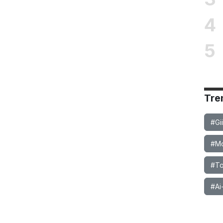
4
5
Tre
#Gi
#Mob
#To
#Ai