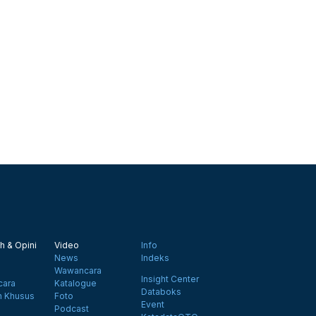
h & Opini
Video
Info
News
Indeks
Wawancara
Insight Center
ara
Katalogue
Databoks
n Khusus
Foto
Event
Podcast