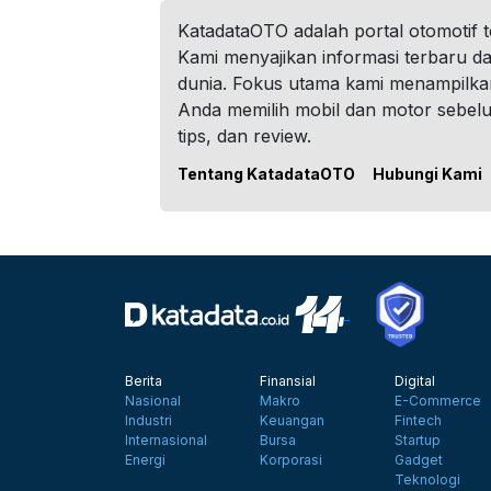
KatadataOTO adalah portal otomotif 
Kami menyajikan informasi terbaru dar
dunia. Fokus utama kami menampilka
Anda memilih mobil dan motor sebel
tips, dan review.
Tentang KatadataOTO
Hubungi Kami
Berita
Finansial
Digital
Nasional
Makro
E-Commerce
Industri
Keuangan
Fintech
Internasional
Bursa
Startup
Energi
Korporasi
Gadget
Teknologi