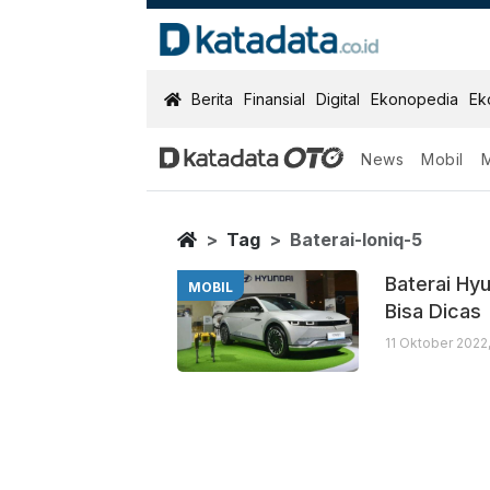
KatadataOTO
Berita
Finansial
Digital
Ekonopedia
Ek
News
Mobil
Baterai Ioniq 5
Berita Terbaru
Home
Tag
Baterai-Ioniq-5
Baterai Hy
MOBIL
Bisa Dicas
11 Oktober 2022,