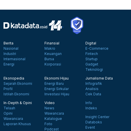
Berita
Finansial
Digital
Nasional
Makro
E-Commerce
Industri
Keuangan
Fintech
Internasional
Bursa
Startup
Energi
Korporasi
Gadget
Teknologi
Ekonopedia
Ekonomi Hijau
Jurnalisme Data
Sejarah Ekonomi
Energi Baru
Infografik
Profil
Energi Sirkular
Analisis
Istilah Ekonomi
Investasi Hijau
Cek Data
In-Depth & Opini
Video
Info
Telaah
News
Indeks
Opini
Wawancara
Insight Center
Wawancara
Katalogue
Databoks
Laporan Khusus
Foto
Event
Podcast