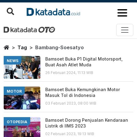
Bambang Soesatyo
Berita Terbaru
Home
Tag
Bambang-Soesatyo
Bamsoet Buka P1 Digital Motorsport,
NEWS
Buat Asah Atlet Muda
26 Februari 2024, 11:13 WIB
Bamsoet Buka Kemungkinan Motor
MOTOR
Masuk Tol di Indonesia
03 Februari 2023, 08:00 WIB
Bamsoet Dorong Penjualan Kendaraan
OTOPEDIA
Listrik di IIMS 2023
02 Februari 2023, 19:13 WIB