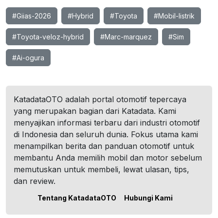
#Giias-2026
#Hybrid
#Toyota
#Mobil-listrik
#Toyota-veloz-hybrid
#Marc-marquez
#Sim
#Ai-ogura
KatadataOTO adalah portal otomotif tepercaya
yang merupakan bagian dari Katadata. Kami
menyajikan informasi terbaru dari industri otomotif
di Indonesia dan seluruh dunia. Fokus utama kami
menampilkan berita dan panduan otomotif untuk
membantu Anda memilih mobil dan motor sebelum
memutuskan untuk membeli, lewat ulasan, tips,
dan review.
Tentang KatadataOTO
Hubungi Kami