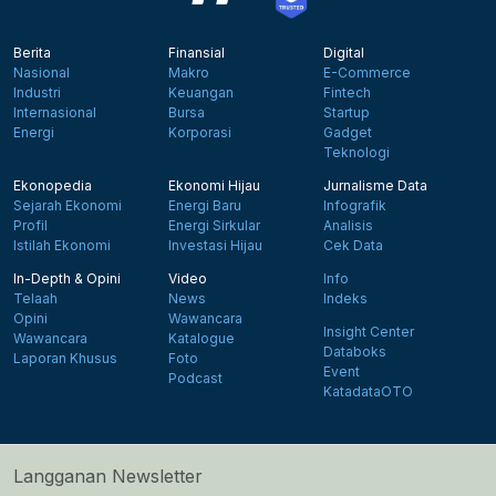
Berita
Finansial
Digital
Nasional
Makro
E-Commerce
Industri
Keuangan
Fintech
Internasional
Bursa
Startup
Energi
Korporasi
Gadget
Teknologi
Ekonopedia
Ekonomi Hijau
Jurnalisme Data
Sejarah Ekonomi
Energi Baru
Infografik
Profil
Energi Sirkular
Analisis
Istilah Ekonomi
Investasi Hijau
Cek Data
In-Depth & Opini
Video
Info
Telaah
News
Indeks
Opini
Wawancara
Insight Center
Wawancara
Katalogue
Databoks
Laporan Khusus
Foto
Event
Podcast
KatadataOTO
Langganan Newsletter