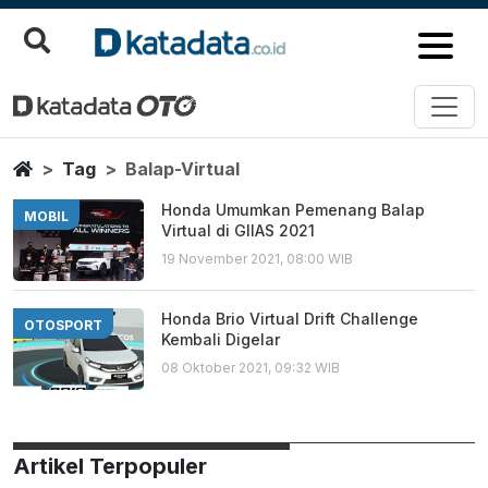
Balap Virtual
Berita Terbaru
Home
Tag
Balap-Virtual
Honda Umumkan Pemenang Balap
MOBIL
Virtual di GIIAS 2021
19 November 2021, 08:00 WIB
Honda Brio Virtual Drift Challenge
OTOSPORT
Kembali Digelar
08 Oktober 2021, 09:32 WIB
Artikel Terpopuler