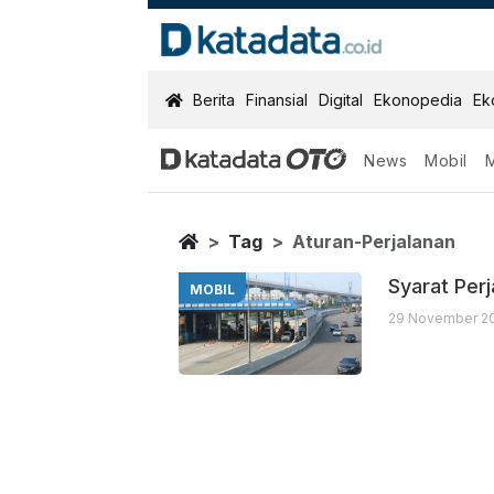
KatadataOTO
Berita
Finansial
Digital
Ekonopedia
Ek
News
Mobil
Aturan Perjala
Berita Terbaru
Home
Tag
Aturan-Perjalanan
Syarat Perj
MOBIL
29 November 20