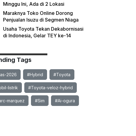
Minggu Ini, Ada di 2 Lokasi
Maraknya Toko Online Dorong
Penjualan Isuzu di Segmen Niaga
Usaha Toyota Tekan Dekabornisasi
di Indonesia, Gelar TEY ke-14
nding Tags
ias-2026
#Hybrid
#Toyota
il-listrik
#Toyota-veloz-hybrid
rc-marquez
#Sim
#Ai-ogura