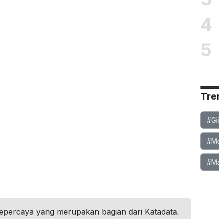
4
5
Tre
#Gi
#Mob
#Ma
tepercaya yang merupakan bagian dari Katadata.