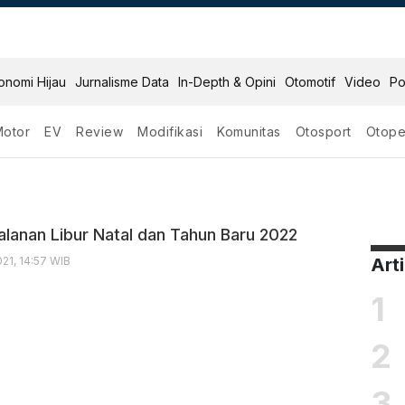
onomi Hijau
Jurnalisme Data
In-Depth & Opini
Otomotif
Video
Po
Motor
EV
Review
Modifikasi
Komunitas
Otosport
Otope
nan
alanan Libur Natal dan Tahun Baru 2022
21, 14:57 WIB
Art
1
2
3