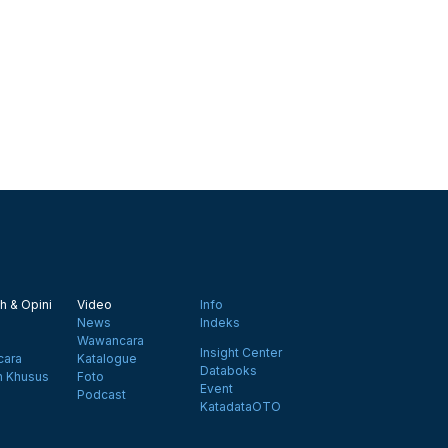
h & Opini
Video
Info
News
Indeks
Wawancara
Insight Center
ara
Katalogue
Databoks
n Khusus
Foto
Event
Podcast
KatadataOTO