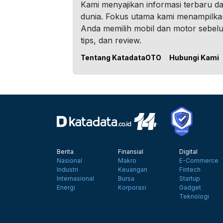
Kami menyajikan informasi terbaru dar
dunia. Fokus utama kami menampilka
Anda memilih mobil dan motor sebel
tips, dan review.
Tentang KatadataOTO
Hubungi Kami
Berita
Finansial
Digital
Nasional
Makro
E-Commerce
Industri
Keuangan
Fintech
Internasional
Bursa
Startup
Energi
Korporasi
Gadget
Teknologi