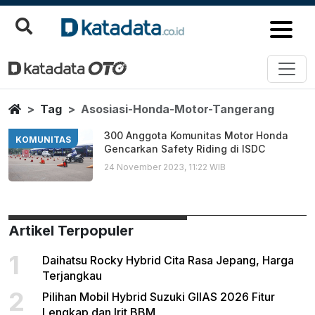
Asosiasi Honda Motor Tangeran
Berita Terbaru
Home
Tag
Asosiasi-Honda-Motor-Tangerang
300 Anggota Komunitas Motor Honda
KOMUNITAS
Gencarkan Safety Riding di ISDC
24 November 2023, 11:22 WIB
Artikel Terpopuler
1
Daihatsu Rocky Hybrid Cita Rasa Jepang, Harga
Terjangkau
2
Pilihan Mobil Hybrid Suzuki GIIAS 2026 Fitur
Lengkap dan Irit BBM