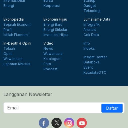
Internasional
Bursa
Startup
Energi
Korporasi
Gadget
Teknologi
Ekonopedia
Ekonomi Hijau
Jurnalisme Data
Sejarah Ekonomi
Energi Baru
Infografik
Profil
Energi Sirkular
Analisis
Istilah Ekonomi
Investasi Hijau
Cek Data
In-Depth & Opini
Video
Info
Telaah
News
Indeks
Opini
Wawancara
Insight Center
Wawancara
Katalogue
Databoks
Laporan Khusus
Foto
Event
Podcast
KatadataOTO
Langganan Newsletter
Daftar
Follow us on Facebook
Follow us on X
Follow us on Instagram
Follow us on Yout