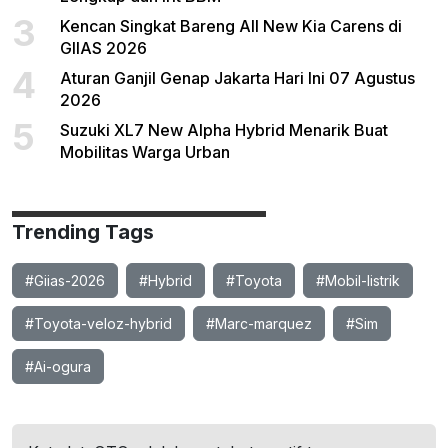
3
Kencan Singkat Bareng All New Kia Carens di
GIIAS 2026
4
Aturan Ganjil Genap Jakarta Hari Ini 07 Agustus
2026
5
Suzuki XL7 New Alpha Hybrid Menarik Buat
Mobilitas Warga Urban
Trending Tags
#Giias-2026
#Hybrid
#Toyota
#Mobil-listrik
#Toyota-veloz-hybrid
#Marc-marquez
#Sim
#Ai-ogura