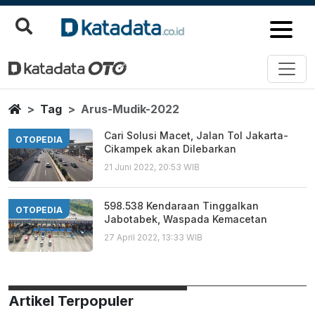
Arus Mudik 2022
Berita Terbaru
Home
Tag
Arus-Mudik-2022
Cari Solusi Macet, Jalan Tol Jakarta-
OTOPEDIA
Cikampek akan Dilebarkan
21 Juni 2022, 20:53 WIB
598.538 Kendaraan Tinggalkan
OTOPEDIA
Jabotabek, Waspada Kemacetan
27 April 2022, 13:33 WIB
Artikel Terpopuler