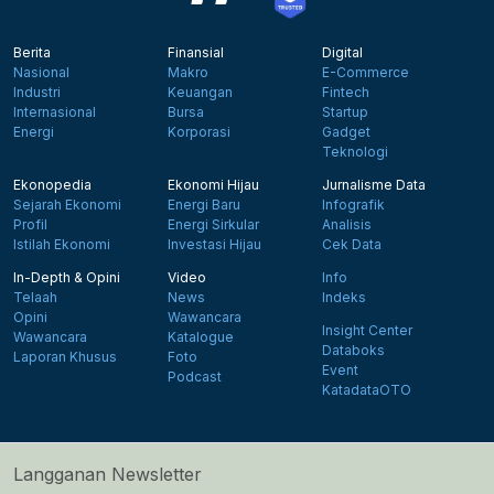
Berita
Finansial
Digital
Nasional
Makro
E-Commerce
Industri
Keuangan
Fintech
Internasional
Bursa
Startup
Energi
Korporasi
Gadget
Teknologi
Ekonopedia
Ekonomi Hijau
Jurnalisme Data
Sejarah Ekonomi
Energi Baru
Infografik
Profil
Energi Sirkular
Analisis
Istilah Ekonomi
Investasi Hijau
Cek Data
In-Depth & Opini
Video
Info
Telaah
News
Indeks
Opini
Wawancara
Insight Center
Wawancara
Katalogue
Databoks
Laporan Khusus
Foto
Event
Podcast
KatadataOTO
Langganan Newsletter