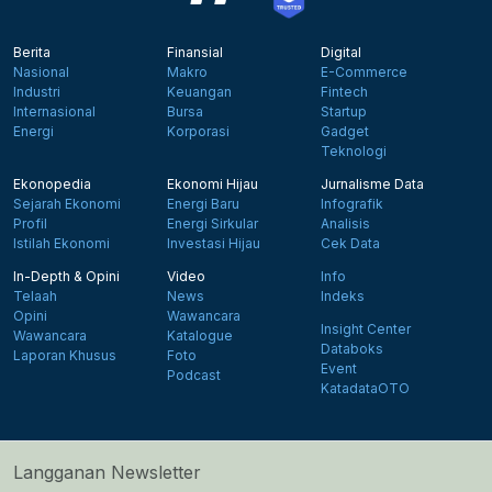
Berita
Finansial
Digital
Nasional
Makro
E-Commerce
Industri
Keuangan
Fintech
Internasional
Bursa
Startup
Energi
Korporasi
Gadget
Teknologi
Ekonopedia
Ekonomi Hijau
Jurnalisme Data
Sejarah Ekonomi
Energi Baru
Infografik
Profil
Energi Sirkular
Analisis
Istilah Ekonomi
Investasi Hijau
Cek Data
In-Depth & Opini
Video
Info
Telaah
News
Indeks
Opini
Wawancara
Insight Center
Wawancara
Katalogue
Databoks
Laporan Khusus
Foto
Event
Podcast
KatadataOTO
Langganan Newsletter