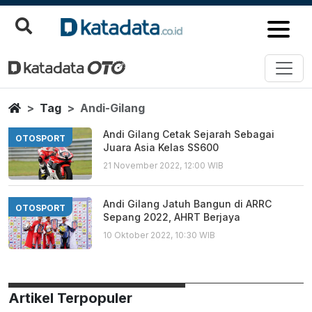
Andi Gilang
Berita Terbaru
Home
Tag
Andi-Gilang
Andi Gilang Cetak Sejarah Sebagai
OTOSPORT
Juara Asia Kelas SS600
21 November 2022, 12:00 WIB
Andi Gilang Jatuh Bangun di ARRC
OTOSPORT
Sepang 2022, AHRT Berjaya
10 Oktober 2022, 10:30 WIB
Artikel Terpopuler