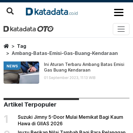
Ambang Batas Emisi Gas Buang
Berita Terbaru
Home
Tag
Ambang-Batas-Emisi-Gas-Buang-Kendaraan
Ini Aturan Terbaru Ambang Batas Emisi
NEWS
Gas Buang Kendaraan
01 September 2023, 11:13 WIB
Artikel Terpopuler
1
Suzuki Jimny 5-Door Mulai Memikat Bagi Kaum
Hawa di GIIAS 2026
Isuzu Berikan Nilai Tambah Bagi Para Pelanggan