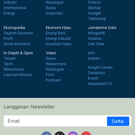
Industri
Keuangan
Fintech
Internasional
Bursa
Startup
Energi
Korporasi
Gadget
Teknologi
Ekonopedia
Ekonomi Hijau
Jurnalisme Data
Sejarah Ekonomi
Energi Baru
Infografik
Profil
Energi Sirkular
Analisis
Istilah Ekonomi
Investasi Hijau
Cek Data
In-Depth & Opini
Video
Info
Telaah
News
Indeks
Opini
Wawancara
Insight Center
Wawancara
Katalogue
Databoks
Laporan Khusus
Foto
Event
Podcast
KatadataOTO
Langganan Newsletter
Daftar
Follow us on Facebook
Follow us on X
Follow us on Instagram
Follow us on Yout