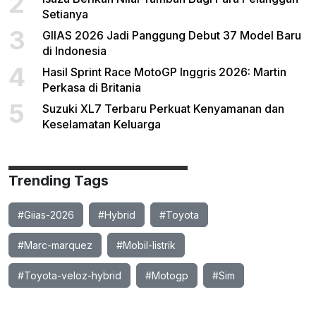
2
Setianya
3
GIIAS 2026 Jadi Panggung Debut 37 Model Baru
di Indonesia
4
Hasil Sprint Race MotoGP Inggris 2026: Martin
Perkasa di Britania
5
Suzuki XL7 Terbaru Perkuat Kenyamanan dan
Keselamatan Keluarga
Trending Tags
#Giias-2026
#Hybrid
#Toyota
#Marc-marquez
#Mobil-listrik
#Toyota-veloz-hybrid
#Motogp
#Sim