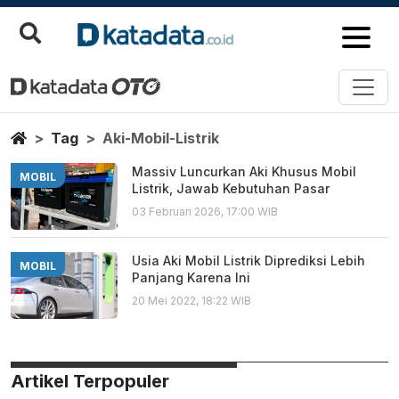
Aki Mobil Listrik
Berita Terbaru
Home
Tag
Aki-Mobil-Listrik
Massiv Luncurkan Aki Khusus Mobil
MOBIL
Listrik, Jawab Kebutuhan Pasar
03 Februari 2026, 17:00 WIB
Usia Aki Mobil Listrik Diprediksi Lebih
MOBIL
Panjang Karena Ini
20 Mei 2022, 18:22 WIB
Artikel Terpopuler