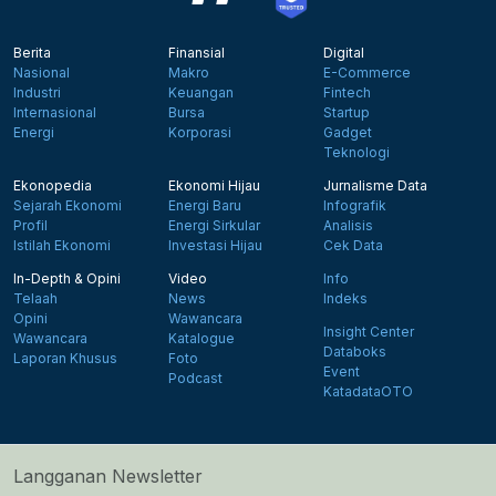
Berita
Finansial
Digital
Nasional
Makro
E-Commerce
Industri
Keuangan
Fintech
Internasional
Bursa
Startup
Energi
Korporasi
Gadget
Teknologi
Ekonopedia
Ekonomi Hijau
Jurnalisme Data
Sejarah Ekonomi
Energi Baru
Infografik
Profil
Energi Sirkular
Analisis
Istilah Ekonomi
Investasi Hijau
Cek Data
In-Depth & Opini
Video
Info
Telaah
News
Indeks
Opini
Wawancara
Insight Center
Wawancara
Katalogue
Databoks
Laporan Khusus
Foto
Event
Podcast
KatadataOTO
Langganan Newsletter