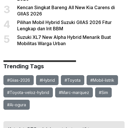
3
Kencan Singkat Bareng All New Kia Carens di
GIIAS 2026
4
Pilihan Mobil Hybrid Suzuki GIIAS 2026 Fitur
Lengkap dan Irit BBM
5
Suzuki XL7 New Alpha Hybrid Menarik Buat
Mobilitas Warga Urban
Trending Tags
#Giias-2026
#Hybrid
#Toyota
#Mobil-listrik
#Toyota-veloz-hybrid
#Marc-marquez
#Sim
#Ai-ogura