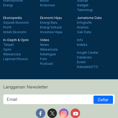
Internasional
Bursa
Startup
Energi
Korporasi
Gadget
Teknologi
Ekonopedia
Ekonomi Hijau
Jurnalisme Data
Sejarah Ekonomi
Energi Baru
Infografik
Profil
Energi Sirkular
Analisis
Istilah Ekonomi
Investasi Hijau
Cek Data
In-Depth & Opini
Video
Info
Telaah
News
Indeks
Opini
Wawancara
Insight Center
Wawancara
Katalogue
Databoks
Laporan Khusus
Foto
Event
Podcast
KatadataOTO
Langganan Newsletter
Daftar
Follow us on Facebook
Follow us on X
Follow us on Instagram
Follow us on Yout