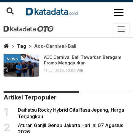
Acc Carnival Bali
Berita Terbaru
Home
Tag
Acc-Carnival-Bali
ACC Carnival Bali Tawarkan Beragam
NEWS
Promo Menggiurkan
12 Juli 2025, 20:00 WIB
Artikel Terpopuler
1
Daihatsu Rocky Hybrid Cita Rasa Jepang, Harga
Terjangkau
2
Aturan Ganjil Genap Jakarta Hari Ini 07 Agustus
2026