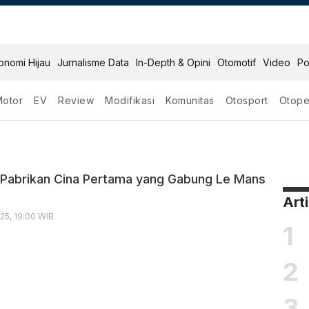
onomi Hijau
Jurnalisme Data
In-Depth & Opini
Otomotif
Video
Po
Motor
EV
Review
Modifikasi
Komunitas
Otosport
Otope
e Mans
 Pabrikan Cina Pertama yang Gabung Le Mans
Art
25, 19:00 WIB
1
2
3