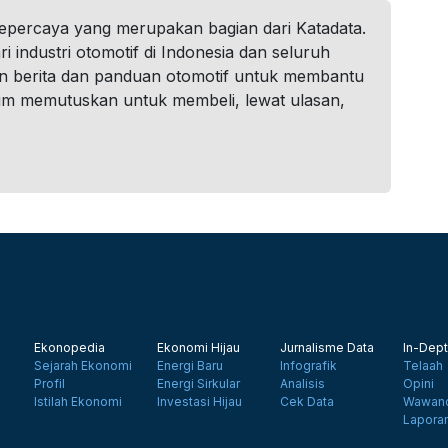
tepercaya yang merupakan bagian dari Katadata.
i industri otomotif di Indonesia dan seluruh
n berita dan panduan otomotif untuk membantu
um memutuskan untuk membeli, lewat ulasan,
Ekonopedia
Ekonomi Hijau
Jurnalisme Data
In-Dept
Sejarah Ekonomi
Energi Baru
Infografik
Telaah
Profil
Energi Sirkular
Analisis
Opini
Istilah Ekonomi
Investasi Hijau
Cek Data
Wawanc
Lapora