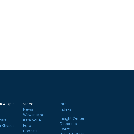
h & Opini
Video
Info
News
Indeks
Wawancara
Insight Center
ara
Katalogue
Databoks
n Khusus
Foto
Event
Podcast