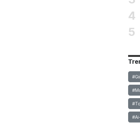
4
5
Tre
#Gi
#Mob
#To
#Ai