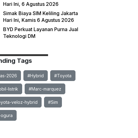
Hari Ini, 6 Agustus 2026
Simak Biaya SIM Keliling Jakarta
Hari Ini, Kamis 6 Agustus 2026
BYD Perkuat Layanan Purna Jual
Teknologi DM
nding Tags
ias-2026
#Hybrid
#Toyota
il-listrik
#Marc-marquez
yota-veloz-hybrid
#Sim
-ogura