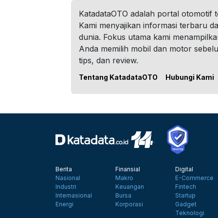
KatadataOTO adalah portal otomotif 
Kami menyajikan informasi terbaru dar
dunia. Fokus utama kami menampilka
Anda memilih mobil dan motor sebel
tips, dan review.
Tentang KatadataOTO
Hubungi Kami
Berita
Finansial
Digital
Nasional
Makro
E-Commerce
Industri
Keuangan
Fintech
Internasional
Bursa
Startup
Energi
Korporasi
Gadget
Teknologi