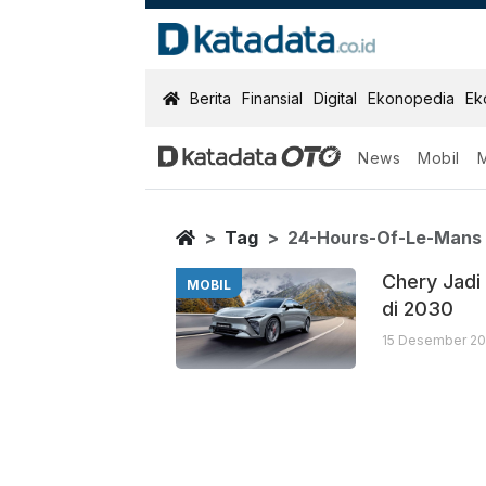
KatadataOTO
Berita
Finansial
Digital
Ekonopedia
Ek
News
Mobil
24 Hours Of L
Berita Terbaru
Home
Tag
24-Hours-Of-Le-Mans
Chery Jadi
MOBIL
di 2030
15 Desember 20