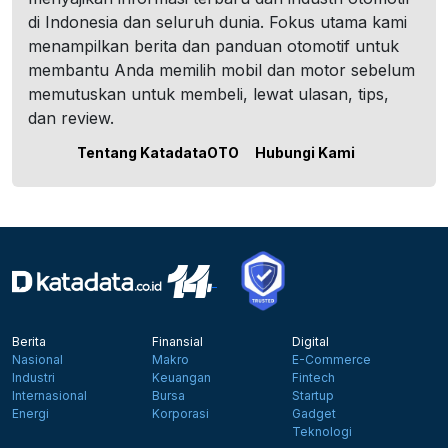
di Indonesia dan seluruh dunia. Fokus utama kami
menampilkan berita dan panduan otomotif untuk
membantu Anda memilih mobil dan motor sebelum
memutuskan untuk membeli, lewat ulasan, tips,
dan review.
Tentang KatadataOTO
Hubungi Kami
Berita
Finansial
Digital
Nasional
Makro
E-Commerce
Industri
Keuangan
Fintech
Internasional
Bursa
Startup
Energi
Korporasi
Gadget
Teknologi