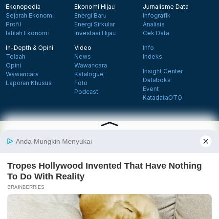
Ekonopedia
Ekonomi Hijau
Jurnalisme Data
Sejarah Ekonomi
Energi Baru
Infografik
Profil
Energi Sirkular
Analisis
Istilah Ekonomi
Investasi Hijau
Cek Data
In-Depth & Opini
Video
Info
Telaah
News
Indeks
Opini
Wawancara
Insight Center
Wawancara
Katalogue
Databoks
Laporan Khusus
Foto
Event
Podcast
KatadataOTO
Langganan Newsletter
Daftar
Follow us on Facebook
Follow us on X
Follow us on Instagram
Follow us on Yout
Tentang Katadata
Advertising
Karier
Pedoman Media Siber