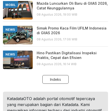
Mazda Luncurkan Oli Baru di GIIAS 2026,
MOBIL
Catat Keunggulannya
08 Agustus 2026, 19:00 WIB
Simak Promo Kaca Film UFILM Indonesia
NEWS
di GIIAS 2026
08 Agustus 2026, 17:06 WIB
Hino Pastikan Digitalisasi Inspeksi
NEWS
Praktis, Cepat dan Efisien
08 Agustus 2026, 16:14 WIB
Indeks
KatadataOTO adalah portal otomotif tepercaya
yang merupakan bagian dari Katadata. Kami
menyajikan informasi terbaru dari industri otomotif