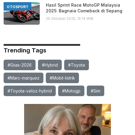
Hasil Sprint Race MotoGP Malaysia
OTOSPORT
2025: Bagnaia Comeback di Sepang
25 Oktober 2025, 15:14 WIB
Trending Tags
#Giias-2026
#Hybrid
#Toyota
#Marc-marquez
#Mobil-listrik
#Toyota-veloz-hybrid
#Motogp
#Sim