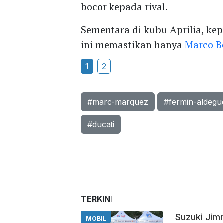
bocor kepada rival.
Sementara di kubu Aprilia, ke
ini memastikan hanya
Marco B
1
2
#marc-marquez
#fermin-aldegu
#ducati
TERKINI
Suzuki Jim
MOBIL