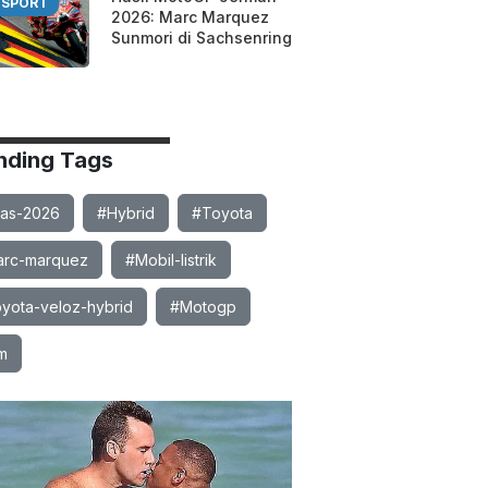
SPORT
2026: Marc Marquez
Sunmori di Sachsenring
nding Tags
ias-2026
#Hybrid
#Toyota
rc-marquez
#Mobil-listrik
yota-veloz-hybrid
#Motogp
m