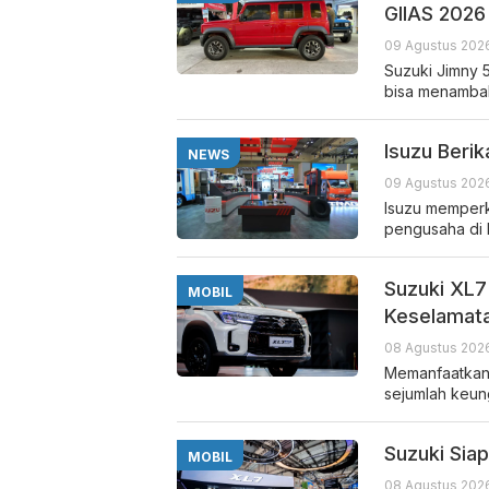
GIIAS 2026
09 Agustus 2026
Suzuki Jimny 
bisa menambah 
Isuzu Beri
NEWS
09 Agustus 2026
Isuzu memperku
pengusaha di 
Suzuki XL7
MOBIL
Keselamata
08 Agustus 2026
Memanfaatkan 
sejumlah keu
Suzuki Sia
MOBIL
08 Agustus 2026