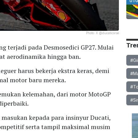
OTO
Photo:
X @ducaticorse
Tre
g terjadi pada Desmosedici GP27. Mulai
kat aerodinamika hingga ban.
#Gi
guer harus bekerja ekstra keras, demi
#Ma
al motor baru mereka.
#To
enemukan kelemahan, dari motor MotoGP
#Si
diperbaiki.
masukan kepada para insinyur Ducati,
kompetitif serta tampil maksimal musim