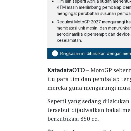
Tim lain seperti Aprilia sudah menent
KTM masih menimbang pembalap demi m
mengingat perubahan susunan pembal
Regulasi MotoGP 2027 mengurangi kap
membatasi unit mesin, dan menurunkan 
aerodinamika dipersempit dan device r
keselamatan.
!
Ringkasan ini dihasilkan dengan me
KatadataOTO
– MotoGP sebent
itu para tim dan pembalap te
mereka guna mengarungi musi
Seperti yang sedang dilakukan
tersebut dijadwalkan bakal me
berkubikasi 850 cc.