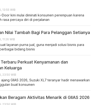
, 13:55 WIB
5-Door kini mulai diminati konsumen perempuan karena
rasa percaya diri di perjalanan
kan Nilai Tambah Bagi Para Pelanggan Setianya
, 11:26 WIB
at layanan purna jual, guna menjadi solusi bisnis para
berbagai bidang bisnis
 Terbaru Perkuat Kenyamanan dan
n Keluarga
, 23:50 WIB
ajang GIIAS 2026, Suzuki XL7 teranyar hadir menawarkan
nggulan buat konsumen
pkan Beragam Aktivitas Menarik di GIIAS 2026
, 23:50 WIB