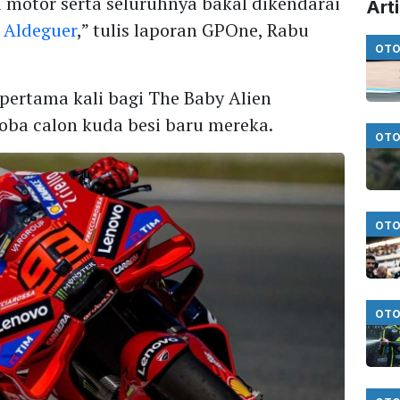
motor serta seluruhnya bakal dikendarai
Arti
 Aldeguer
,” tulis laporan GPOne, Rabu
OTO
pertama kali bagi The Baby Alien
ba calon kuda besi baru mereka.
OTO
OTO
OTO