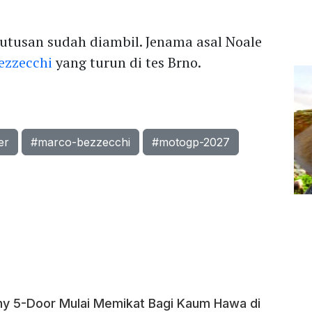
putusan sudah diambil. Jenama asal Noale
ezzecchi
yang turun di tes Brno.
er
#marco-bezzecchi
#motogp-2027
ny 5-Door Mulai Memikat Bagi Kaum Hawa di