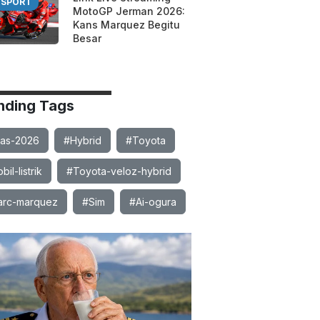
SPORT
MotoGP Jerman 2026:
Kans Marquez Begitu
Besar
nding Tags
ias-2026
#Hybrid
#Toyota
il-listrik
#Toyota-veloz-hybrid
rc-marquez
#Sim
#Ai-ogura