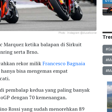
OTO
Photo :
Instagram @ducaticorse
Tre
c Marquez ketika balapan di Sirkuit
#Gi
nring serta Brno.
#Mob
cahkan rekor milik
Francesco Bagnaia
o hanya bisa mengemas empat
#Ma
ati.
adi pembalap kedua yang paling banyak
toGP dengan 70 kemenangan.
ntino Rossi yang sudah menorehkan 89