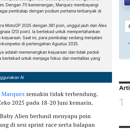
sim. Dengan 70 kemenangan, Marquez membayangi
bagai pembalap dengan podium pertama terbanyak di
 MotoGP 2025 dengan 381 poin, unggul jauh dari Alex
gnaia (213 poin). Ia bertekad untuk mempertahankan
ejuaraan. Saat ini, para pembalap sedang menjalani
erkompetisi di pertengahan Agustus 2025.
ya adalah memenangkan kejuaraan dan tidak peduli
Ia bertekad untuk menjaga fokus dan mentalitas yang
nggunakan AI
Art
 Marquez
semakin tidak terbendung.
1
Ceko 2025 pada 18-20 Juni kemarin.
e Baby Alien berhasil menyapu poin
g di sesi sprint race serta balapan