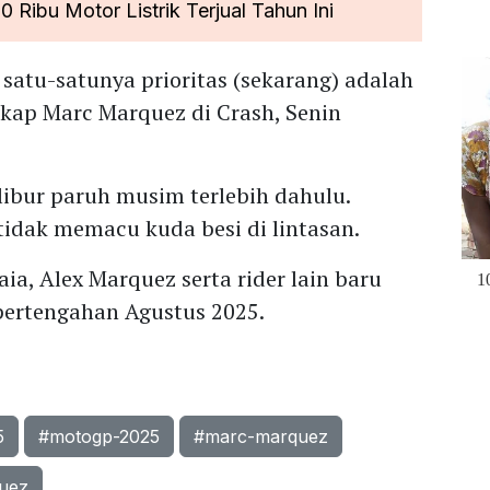
0 Ribu Motor Listrik Terjual Tahun Ini
 satu-satunya prioritas (sekarang) adalah
ap Marc Marquez di Crash, Senin
libur paruh musim terlebih dahulu.
tidak memacu kuda besi di lintasan.
a, Alex Marquez serta rider lain baru
pertengahan Agustus 2025.
5
#motogp-2025
#marc-marquez
uez