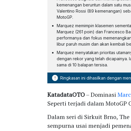
kemenangan beruntun dalam satu mu
Valentino Rossi (89 kemenangan) se
MotoGP.
Marquez memimpin klasemen sementara
Marquez (261 poin) dan Francesco Ba
performanya dan fokus memenangkan k
libur paruh musim dan akan kembali b
Marquez menyatakan prioritas utaman
dengan rekor yang telah dicapainya. 
sama di 10 balapan tersisa.
!
Ringkasan ini dihasilkan dengan me
KatadataOTO
– Dominasi
Marc
Seperti terjadi dalam MotoGP 
Dalam seri di Sirkuit Brno, Th
sempurna usai menjadi pemenan