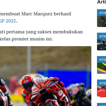
Arti
 membuat Marc Marquez berhasil
OTO
GP 2025
.
ucati pertama yang sukses membukukan
OTO
elas premier musim ini.
OTO
OTO