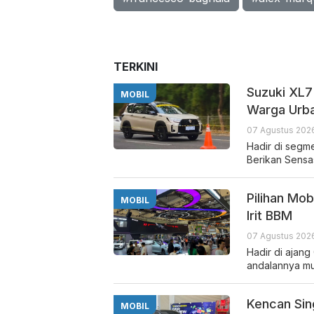
TERKINI
Suzuki XL7
MOBIL
Warga Urb
07 Agustus 2026
Hadir di seg
Berikan Sensa
Pilihan Mob
MOBIL
Irit BBM
07 Agustus 2026
Hadir di ajan
andalannya mu
Kencan Sin
MOBIL