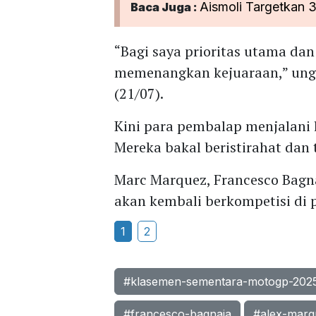
Aismoli Targetkan 3
Baca Juga :
“Bagi saya prioritas utama dan
memenangkan kejuaraan,” ungk
(21/07).
Kini para pembalap menjalani 
Mereka bakal beristirahat dan 
Marc Marquez, Francesco Bagnai
akan kembali berkompetisi di 
1
2
#klasemen-sementara-motogp-202
#francesco-bagnaia
#alex-marq