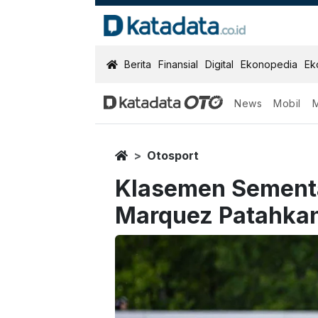
KatadataOTO
Berita
Finansial
Digital
Ekonopedia
Ek
News
Mobil
Home
Otosport
Klasemen Sement
Marquez Patahkan