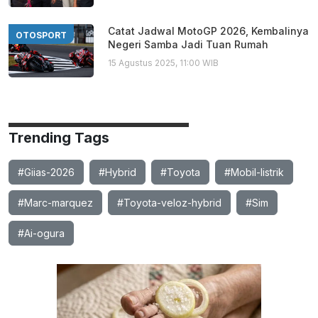
Catat Jadwal MotoGP 2026, Kembalinya
OTOSPORT
Negeri Samba Jadi Tuan Rumah
15 Agustus 2025, 11:00 WIB
Trending Tags
#Giias-2026
#Hybrid
#Toyota
#Mobil-listrik
#Marc-marquez
#Toyota-veloz-hybrid
#Sim
#Ai-ogura