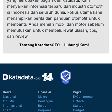
yang merupakan bagian dari Katadata. Kami
menyajikan informasi terbaru dari industri otomotif
di Indonesia dan seluruh dunia. Fokus utama kami
menampilkan berita dan panduan otomotif untuk
membantu Anda memilih mobil dan motor sebelum
memutuskan untuk membeli, lewat ulasan, tips,
dan review.
Tentang KatadataOTO
Hubungi Kami
Berita
Finansial
Digital
Nasional
Makro
E-Commerce
Industri
Keuangan
Fintech
Internasional
Bursa
Startup
Energi
Korporasi
Gadget