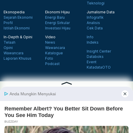
Teknologi
Ekonopedia
Ekonomi Hijau
Jurnalisme Data
Sejarah Ekonomi
Energi Baru
Infografik
Profil
Energi Sirkular
Analisis
Istilah Ekonomi
Investasi Hijau
Cek Data
In-Depth & Opini
Video
Info
Telaah
News
Indeks
Opini
Wawancara
Insight Center
Wawancara
Katalogue
Databoks
Laporan Khusus
Foto
Event
Podcast
KatadataOTO
Langganan Newsletter
Daftar
Follow us on Facebook
Follow us on X
Follow us on Instagram
Follow us on Yout