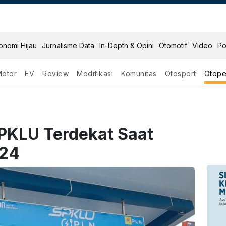
onomi Hijau
Jurnalisme Data
In-Depth & Opini
Otomotif
Video
Po
Motor
EV
Review
Modifikasi
Komunitas
Otosport
Otope
SPKLU Terdekat Saat
024