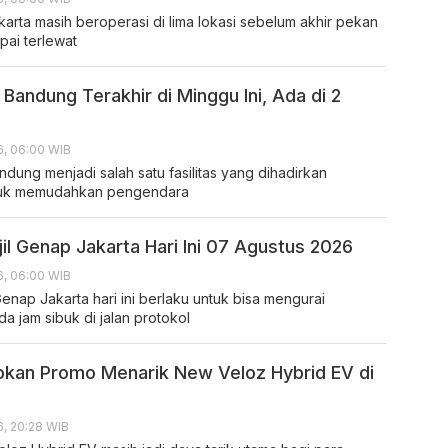
akarta masih beroperasi di lima lokasi sebelum akhir pekan
mpai terlewat
g Bandung Terakhir di Minggu Ini, Ada di 2
6, 06:00 WIB
andung menjadi salah satu fasilitas yang dihadirkan
ntuk memudahkan pengendara
il Genap Jakarta Hari Ini 07 Agustus 2026
6, 06:00 WIB
enap Jakarta hari ini berlaku untuk bisa mengurai
 jam sibuk di jalan protokol
pkan Promo Menarik New Veloz Hybrid EV di
, 20:28 WIB