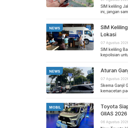
SIM keliling J
ini, jangan sa
SIM Kelilin
NEWS
Lokasi
07 Agustus 202
SIM keliling B
kepolisian u
Aturan Ganj
NEWS
07 Agustus 202
Skema Ganjil G
kemacetan pada
Toyota Sia
MOBIL
GIIAS 2026
06 Agustus 2026