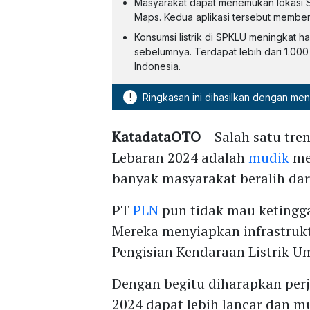
Masyarakat dapat menemukan lokasi S
Maps. Kedua aplikasi tersebut memb
Konsumsi listrik di SPKLU meningkat ha
sebelumnya. Terdapat lebih dari 1.00
Indonesia.
!
Ringkasan ini dihasilkan dengan me
KatadataOTO
– Salah satu tre
Lebaran 2024 adalah
mudik
men
banyak masyarakat beralih dar
PT
PLN
pun tidak mau ketingg
Mereka menyiapkan infrastru
Pengisian Kendaraan Listrik 
Dengan begitu diharapkan per
2024 dapat lebih lancar dan m