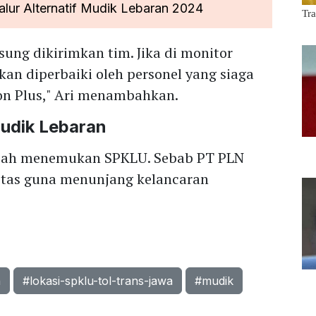
alur Alternatif Mudik Lebaran 2024
ung dikirimkan tim. Jika di monitor
kan diperbaiki oleh personel yang siaga
con Plus," Ari menambahkan.
udik Lebaran
usah menemukan SPKLU. Sebab PT PLN
litas guna menunjang kelancaran
n
#lokasi-spklu-tol-trans-jawa
#mudik