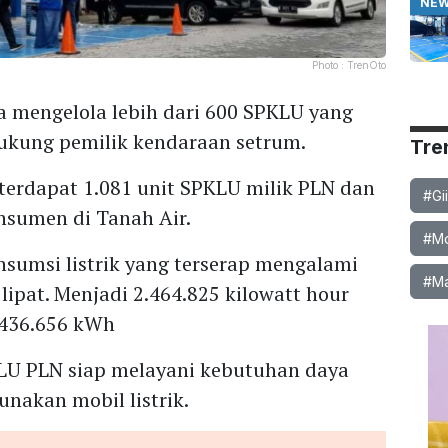
NE
Photo :
TrenOto
 mengelola lebih dari 600 SPKLU yang
ukung pemilik kendaraan setrum.
Tre
 terdapat 1.081 unit SPKLU milik PLN dan
#Gi
nsumen di Tanah Air.
#Mob
onsumsi listrik yang terserap mengalami
#Ma
ipat. Menjadi 2.464.825 kilowatt hour
 436.656 kWh
LU PLN siap melayani kebutuhan daya
nakan mobil listrik.