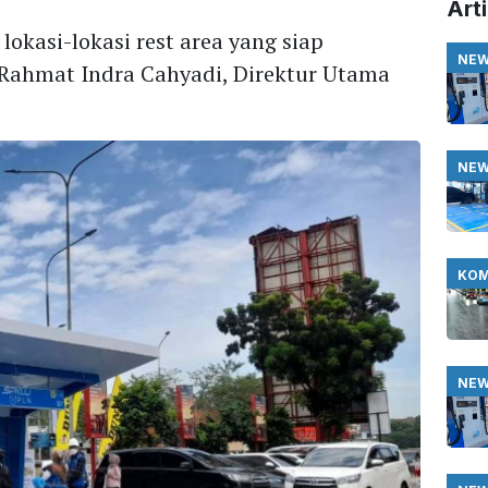
Arti
okasi-lokasi rest area yang siap
NE
Rahmat Indra Cahyadi, Direktur Utama
NE
KOM
NE