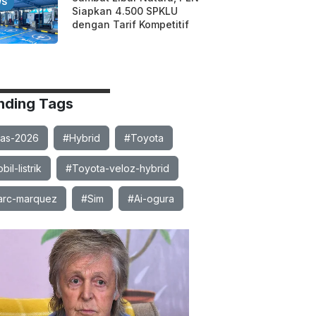
WS
Siapkan 4.500 SPKLU
dengan Tarif Kompetitif
nding Tags
ias-2026
#Hybrid
#Toyota
il-listrik
#Toyota-veloz-hybrid
rc-marquez
#Sim
#Ai-ogura