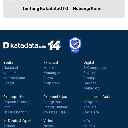
Tentang KatadataOTO
Hubungi Kami
Berita
Finansial
Digital
Nasional
Makro
E-Commerce
Industri
Keuangan
Fintech
Internasional
Bursa
Startup
Energi
Korporasi
Gadget
Teknologi
Ekonopedia
Ekonomi Hijau
Jurnalisme Data
Sejarah Ekonomi
Energi Baru
Infografik
Profil
Energi Sirkular
Analisis
Istilah Ekonomi
Investasi Hijau
Cek Data
In-Depth & Opini
Video
Info
Telaah
News
Indeks