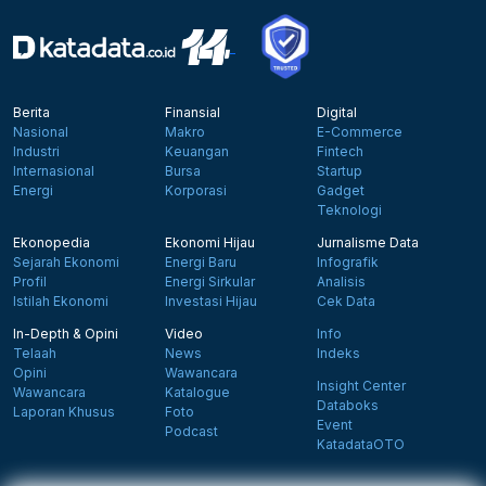
Berita
Finansial
Digital
Nasional
Makro
E-Commerce
Industri
Keuangan
Fintech
Internasional
Bursa
Startup
Energi
Korporasi
Gadget
Teknologi
Ekonopedia
Ekonomi Hijau
Jurnalisme Data
Sejarah Ekonomi
Energi Baru
Infografik
Profil
Energi Sirkular
Analisis
Istilah Ekonomi
Investasi Hijau
Cek Data
In-Depth & Opini
Video
Info
Telaah
News
Indeks
Opini
Wawancara
Insight Center
Wawancara
Katalogue
Databoks
Laporan Khusus
Foto
Event
Podcast
KatadataOTO