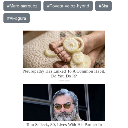
#Marc-marquez
#Toyota-veloz-hybrid
#Sim
#Ai-ogura