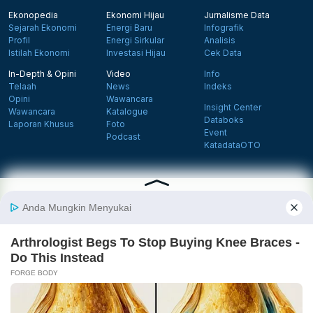
Ekonopedia
Ekonomi Hijau
Jurnalisme Data
Sejarah Ekonomi
Energi Baru
Infografik
Profil
Energi Sirkular
Analisis
Istilah Ekonomi
Investasi Hijau
Cek Data
In-Depth & Opini
Video
Info
Telaah
News
Indeks
Opini
Wawancara
Insight Center
Wawancara
Katalogue
Databoks
Laporan Khusus
Foto
Event
Podcast
KatadataOTO
Langganan Newsletter
Daftar
Follow us on Facebook
Follow us on X
Follow us on Instagram
Follow us on Yout