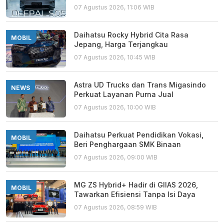
07 Agustus 2026, 11:06 WIB
Daihatsu Rocky Hybrid Cita Rasa
MOBIL
Jepang, Harga Terjangkau
07 Agustus 2026, 10:45 WIB
Astra UD Trucks dan Trans Migasindo
NEWS
Perkuat Layanan Purna Jual
07 Agustus 2026, 10:00 WIB
Daihatsu Perkuat Pendidikan Vokasi,
MOBIL
Beri Penghargaan SMK Binaan
07 Agustus 2026, 09:00 WIB
MG ZS Hybrid+ Hadir di GIIAS 2026,
MOBIL
Tawarkan Efisiensi Tanpa Isi Daya
07 Agustus 2026, 08:59 WIB