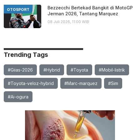
Bezzecchi Bertekad Bangkit di MotoGP
OTOSPORT
Jerman 2026, Tantang Marquez
08 Juli 2026, 11:00 WIB
Trending Tags
#Giias-2026
#Hybrid
#Toyota
#Mobil-listrik
#Toyota-veloz-hybrid
#Marc-marquez
#Sim
#Ai-ogura