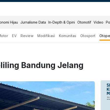
onomi Hijau
Jurnalisme Data
In-Depth & Opini
Otomotif
Video
Po
Motor
EV
Review
Modifikasi
Komunitas
Otosport
Otope
liling Bandung Jelang