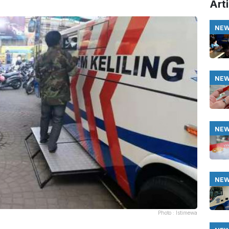
Arti
NE
NE
NE
NE
Photo :
Istimewa