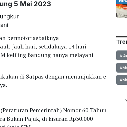
NE
dung 5 Mei 2023
Pungkur
ani
an bermotor sebaiknya
Tre
auh-jauh hari, setidaknya 14 hari
IM keliling Bandung hanya melayani
#Gi
#Mob
lakukan di Satpas dengan menunjukkan e-
#Ma
ya.
M
P (Peraturan Pemerintah) Nomor 60 Tahun
a Bukan Pajak, di kisaran Rp30.000