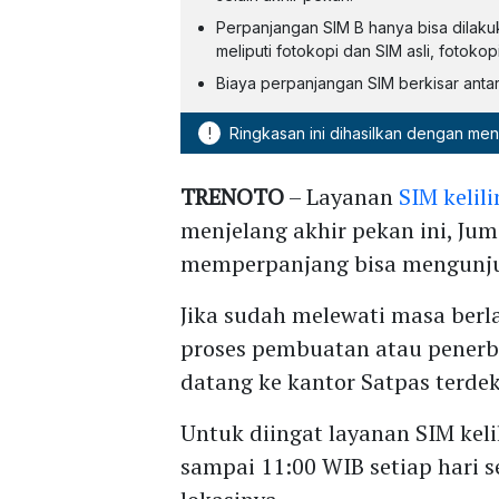
Perpanjangan SIM B hanya bisa dilaku
meliputi fotokopi dan SIM asli, fotokop
Biaya perpanjangan SIM berkisar anta
!
Ringkasan ini dihasilkan dengan me
TRENOTO
– Layanan
SIM kelil
menjelang akhir pekan ini, Jum
memperpanjang bisa mengunjun
Jika sudah melewati masa berl
proses pembuatan atau penerbi
datang ke kantor Satpas terdek
Untuk diingat layanan SIM kel
sampai 11:00 WIB setiap hari se