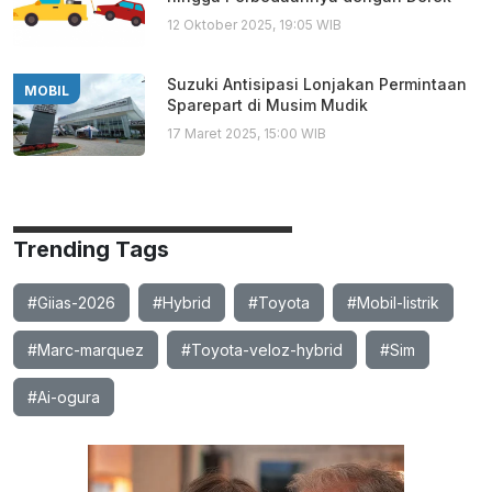
12 Oktober 2025, 19:05 WIB
Suzuki Antisipasi Lonjakan Permintaan
MOBIL
Sparepart di Musim Mudik
17 Maret 2025, 15:00 WIB
Trending Tags
#Giias-2026
#Hybrid
#Toyota
#Mobil-listrik
#Marc-marquez
#Toyota-veloz-hybrid
#Sim
#Ai-ogura