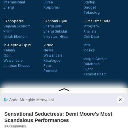
Internasional
Bursa
Startup
Energi
Korporasi
Gadget
Teknologi
Ekonopedia
Ekonomi Hijau
Jurnalisme Data
Sejarah Ekonomi
Energi Baru
Infografik
Profil
Energi Sirkular
Analisis
Istilah Ekonomi
Investasi Hijau
Cek Data
In-Depth & Opini
Video
Info
Telaah
News
Indeks
Opini
Wawancara
Insight Center
Wawancara
Katalogue
Databoks
Laporan Khusus
Foto
Event
Podcast
KatadataOTO
Langganan Newsletter
Daftar
Follow us on Facebook
Follow us on X
Follow us on Instagram
Follow us on Yout