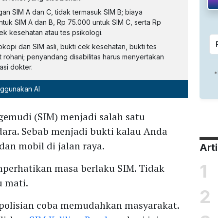
an SIM A dan C, tidak termasuk SIM B; biaya
tuk SIM A dan B, Rp 75.000 untuk SIM C, serta Rp
k kesehatan atau tes psikologi.
okopi dan SIM asli, bukti cek kesehatan, bukti tes
at rohani; penyandang disabilitas harus menyertakan
si dokter.
nggunakan AI
gemudi (SIM) menjadi salah satu
ara. Sebab menjadi bukti kalau Anda
n mobil di jalan raya.
Art
1
mperhatikan masa berlaku SIM. Tidak
 mati.
2
kepolisian coba memudahkan masyarakat.