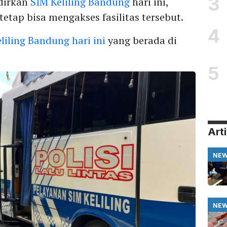
3
dirkan
SIM Keliling Bandung
hari ini,
tetap bisa mengakses fasilitas tersebut.
4
eliling Bandung hari ini
yang berada di
5
Arti
NE
NE