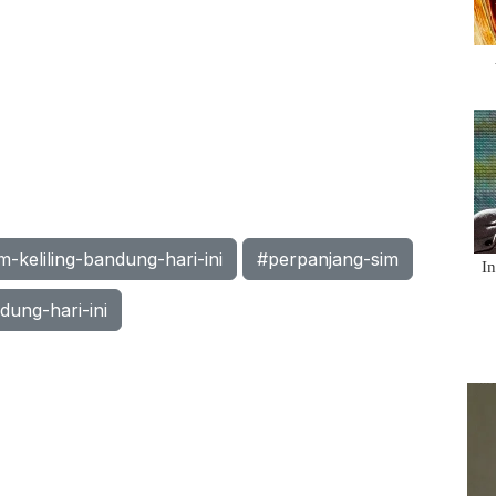
m-keliling-bandung-hari-ini
#perpanjang-sim
dung-hari-ini