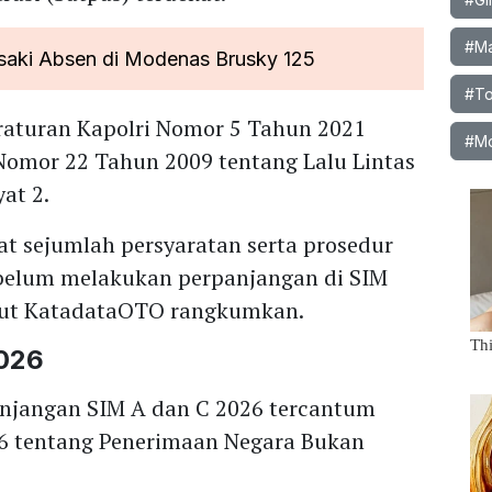
#Ma
aki Absen di Modenas Brusky 125
#To
eraturan Kapolri Nomor 5 Tahun 2021
#M
Nomor 22 Tahun 2009 tentang Lalu Lintas
at 2.
t sejumlah persyaratan serta prosedur
ebelum melakukan perpanjangan di SIM
rikut KatadataOTO rangkumkan.
026
anjangan SIM A dan C 2026 tercantum
6 tentang Penerimaan Negara Bukan