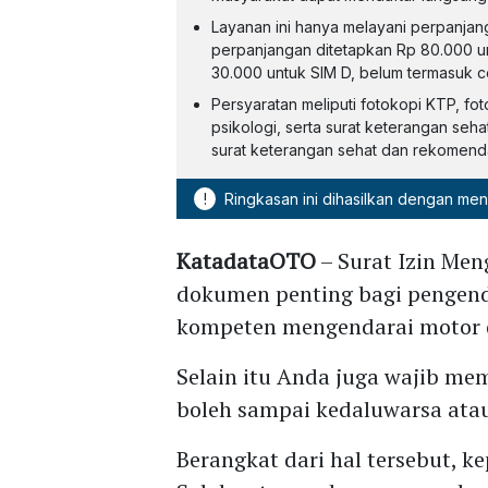
Layanan ini hanya melayani perpanjang
perpanjangan ditetapkan Rp 80.000 un
30.000 untuk SIM D, belum termasuk ce
Persyaratan meliputi fotokopi KTP, fot
psikologi, serta surat keterangan seh
surat keterangan sehat dan rekomenda
!
Ringkasan ini dihasilkan dengan me
KatadataOTO
– Surat Izin Men
dokumen penting bagi pengend
kompeten mengendarai motor da
Selain itu Anda juga wajib me
boleh sampai kedaluwarsa atau
Berangkat dari hal tersebut, 