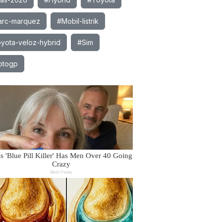
rc-marquez
#Mobil-listrik
yota-veloz-hybrid
#Sim
otogp