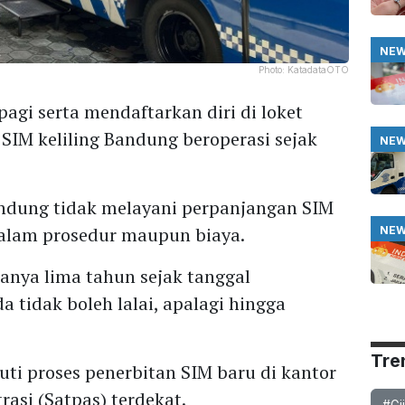
NE
Photo:
KatadataOTO
agi serta mendaftarkan diri di loket
 SIM keliling Bandung beroperasi sejak
NE
Bandung tidak melayani perpanjangan SIM
dalam prosedur maupun biaya.
NE
 hanya lima tahun sejak tanggal
 tidak boleh lalai, apalagi hingga
Tre
ti proses penerbitan SIM baru di kantor
asi (Satpas) terdekat.
#Gi