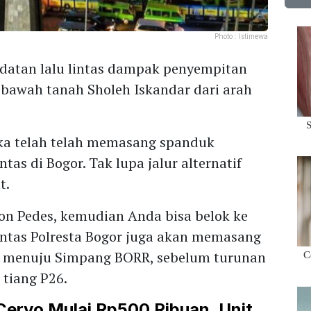
Photo :
Istimewa
atan lalu lintas dampak penyempitan
n bawah tanah Sholeh Iskandar dari arah
ka telah telah memasang spanduk
tas di Bogor. Tak lupa jalur alternatif
t.
on Pedes, kemudian Anda bisa belok ke
lantas Polresta Bogor juga akan memasang
in menuju Simpang BORR, sebelum turunan
 tiang P26.
 Cervo Mulai Rp500 Ribuan, Unit