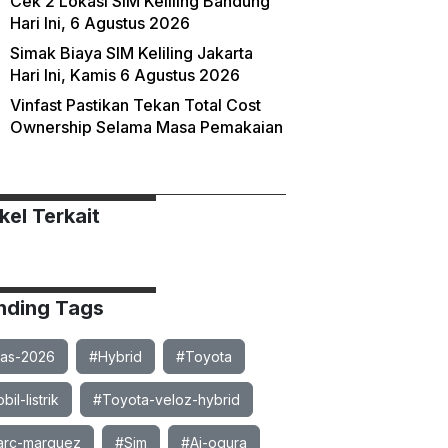
Cek 2 Lokasi SIM Keliling Bandung
Hari Ini, 6 Agustus 2026
Simak Biaya SIM Keliling Jakarta
Hari Ini, Kamis 6 Agustus 2026
Vinfast Pastikan Tekan Total Cost
Ownership Selama Masa Pemakaian
kel Terkait
nding Tags
ias-2026
#Hybrid
#Toyota
il-listrik
#Toyota-veloz-hybrid
rc-marquez
#Sim
#Ai-ogura