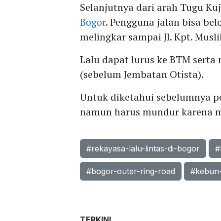
Selanjutnya dari arah Tugu K
Bogor
. Pengguna jalan bisa belo
melingkar sampai Jl. Kpt. Musli
Lalu dapat lurus ke BTM serta 
(sebelum Jembatan Otista).
Untuk diketahui sebelumnya pe
namun harus mundur karena mel
#rekayasa-lalu-lintas-di-bogor
#
#bogor-outer-ring-road
#kebun
TERKINI