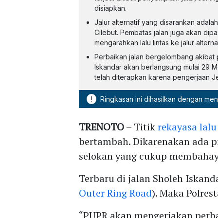
disiapkan.
Jalur alternatif yang disarankan adala
Cilebut. Pembatas jalan juga akan dip
mengarahkan lalu lintas ke jalur alterna
Perbaikan jalan bergelombang akibat 
Iskandar akan berlangsung mulai 29 Me
telah diterapkan karena pengerjaan J
!
Ringkasan ini dihasilkan dengan me
TRENOTO
– Titik
rekayasa lalu
bertambah. Dikarenakan ada pr
selokan yang cukup membaha
Terbaru di jalan Sholeh Iskand
Outer Ring Road
). Maka Polres
“PUPR akan mengerjakan perba