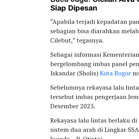
Siap Dipesan
“Apabila terjadi kepadatan pa
sebagian bisa diarahkan melalu
Cilebut,” tegasnya.
Sebagai informasi Kementeria
bergelombang imbas panel penu
Iskandar (Sholis)
Kota Bogor
mu
Sebelumnya rekayasa lalu linta
tersebut imbas pengerjaan Jem
Desember 2023.
Rekayasa lalu lintas berlaku di
sistem dua arah di Lingkar SSA K
Juanda – Jl. Otista).