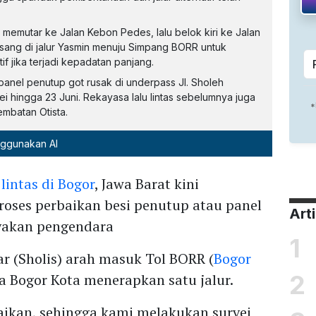
h memutar ke Jalan Kebon Pedes, lalu belok kiri ke Jalan
asang di jalur Yasmin menuju Simpang BORR untuk
tif jika terjadi kepadatan panjang.
panel penutup got rusak di underpass Jl. Sholeh
i hingga 23 Juni. Rekayasa lalu lintas sebelumnya juga
embatan Otista.
nggunakan AI
 lintas di Bogor
, Jawa Barat kini
oses perbaikan besi penutup atau panel
Art
yakan pengendara
1
ar (Sholis) arah masuk Tol BORR (
Bogor
2
ta Bogor Kota menerapkan satu jalur.
ikan, sehingga kami melakukan survei