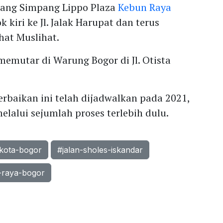
ujang Simpang Lippo Plaza
Kebun Raya
k kiri ke Jl. Jalak Harupat dan terus
hat Muslihat.
memutar di Warung Bogor di Jl. Otista
rbaikan ini telah dijadwalkan pada 2021,
alui sejumlah proses terlebih dulu.
kota-bogor
#jalan-sholes-iskandar
-raya-bogor