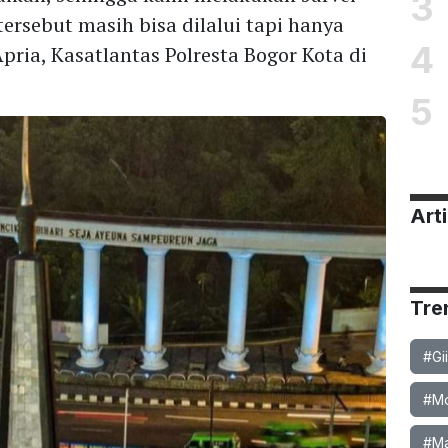
3
ersebut masih bisa dilalui tapi hanya
4
Apria, Kasatlantas Polresta Bogor Kota di
5
Arti
Tre
#Gi
#Mob
#Ma